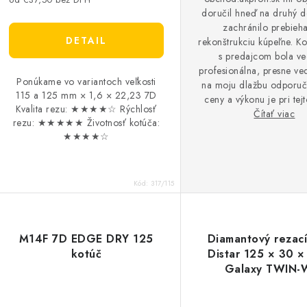
doručil hneď na druhý d
zachránilo prebieh
DETAIL
rekonštrukciu kúpeľne. K
s predajcom bola ve
profesionálna, presne ved
Ponúkame vo variantoch veľkosti
na moju dlažbu odporuč
115 a 125 mm × 1,6 × 22,23 7D
ceny a výkonu je pri tej
Kvalita rezu: ★★★★☆ Rýchlosť
bezkonkurenčný, ak h
Čítať viac
rezu: ★★★★★ Životnosť kotúča:
náradie, ktoré vás nenech
★★★★☆
Určite odporúčam k
majstrovi, ktorý si potrpí 
presnosť. Celkovo hodno
Kód:
317/115
aj samotný produkt na j
hviezdičkou.
M14F 7D EDGE DRY 125
Diamantový rezací
kotúč
Distar 125 × 30 ×
Galaxy TWIN-