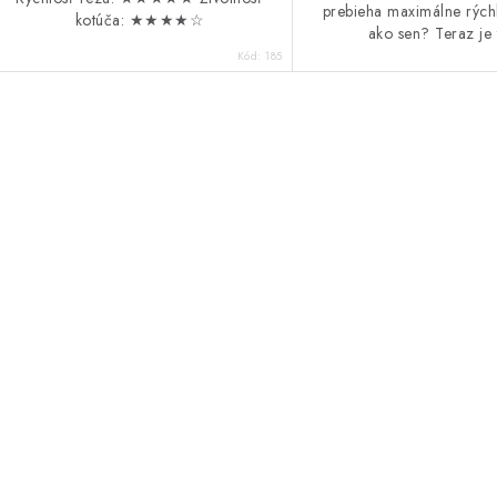
prebieha maximálne rýchl
kotúča: ★★★★☆
ako sen? Teraz je t
Kód:
185
O
v
á
d
a
c
e
p