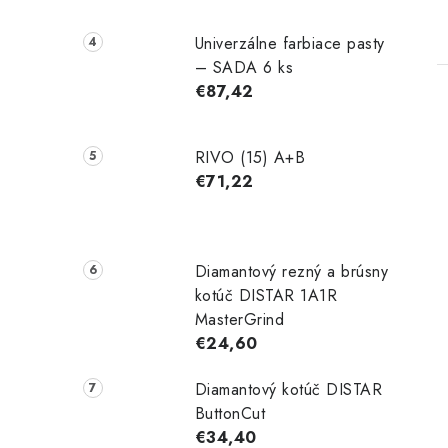
Univerzálne farbiace pasty
– SADA 6 ks
€87,42
RIVO (15) A+B
€71,22
l
Diamantový rezný a brúsny
kotúč DISTAR 1A1R
MasterGrind
€24,60
i
Diamantový kotúč DISTAR
ButtonCut
€34,40