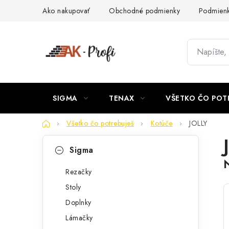
Prejsť
Ako nakupovať
Obchodné podmienky
Podmienk
na
obsah
SIGMA
TENAX
VŠETKO ČO POT
Domov
Všetko čo potrebuješ
Kotúče
JOLLY
B
K
Preskočiť
Sigma
kategórie
a
o
t
Rezačky
č
Stoly
e
n
Doplnky
g
ý
Lámačky
ó