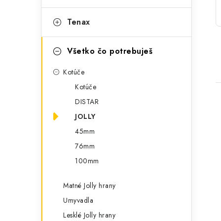
p
r
Tenax
a
i
e
n
Všetko čo potrebuješ
e
Kotúče
l
Kotúče
DISTAR
JOLLY
45mm
76mm
i
100mm
Matné Jolly hrany
Umyvadla
Lesklé Jolly hrany