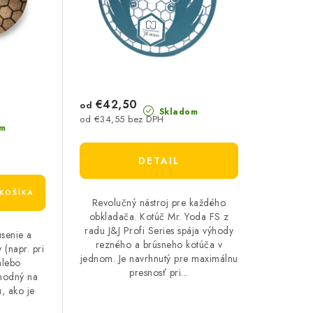
€42,50
od
Skladom
od €34,55 bez DPH
m
DETAIL
KOŠÍKA
Revolučný nástroj pre každého
obkladača. Kotúč Mr. Yoda FS z
radu J&J Profi Series spája výhody
úsenie a
rezného a brúsneho kotúča v
 (napr. pri
jednom. Je navrhnutý pre maximálnu
alebo
presnosť pri...
hodný na
, ako je
.