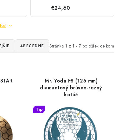
€24,60
tov
Stránka
1
z
1
-
7
položiek celkom
JŠIE
ABECEDNE
ISTAR
Mr. Yoda FS (125 mm)
diamantový brúsno-rezný
kotúč
Tip