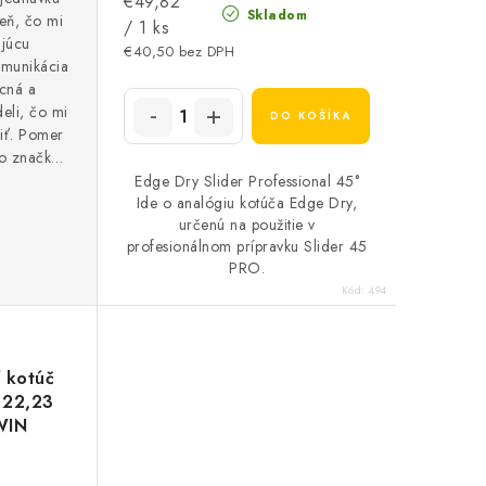
Jednotková
€49,82
Skladom
eň, čo mi
cena:
/ 1 ks
ajúcu
€40,50 bez DPH
omunikácia
cná a
eli, čo mi
DO KOŠÍKA
iť. Pomer
to značke
ľadáte
Edge Dry Slider Professional 45°
Ide o analógiu kotúča Edge Dry,
á v štichu.
určenú na použitie v
aždému
profesionálnom prípravku Slider 45
na kvalitu a
PRO.
tím nákup
Kód:
494
ednotku s
 kotúč
 22,23
WIN