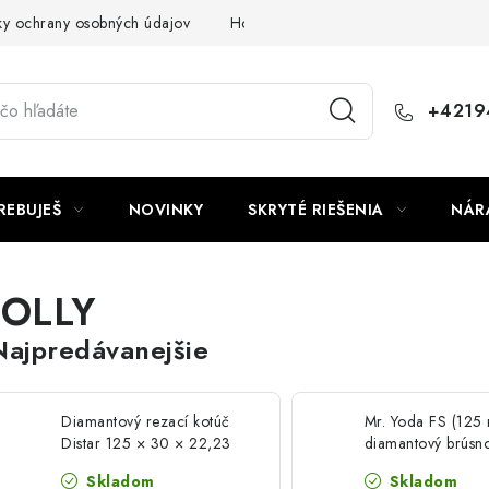
y ochrany osobných údajov
Hodnotenie obchodu
+4219
REBUJEŠ
NOVINKY
SKRYTÉ RIEŠENIA
NÁR
JOLLY
Najpredávanejšie
Diamantový rezací kotúč
Mr. Yoda FS (125
Distar 125 × 30 × 22,23
diamantový brúsn
Galaxy TWIN-WIN
kotúč
Skladom
Skladom