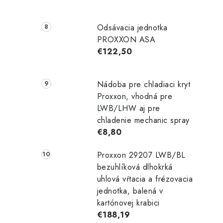
r
Odsávacia jednotka
PROXXON ASA
€122,50
Nádoba pre chladiaci kryt
Proxxon, vhodná pre
LWB/LHW aj pre
chladenie mechanic spray
i
€8,80
Proxxon 29207 LWB/BL
bezuhlíková dlhokrká
uhlová vŕtacia a frézovacia
jednotka, balená v
kartónovej krabici
€188,19