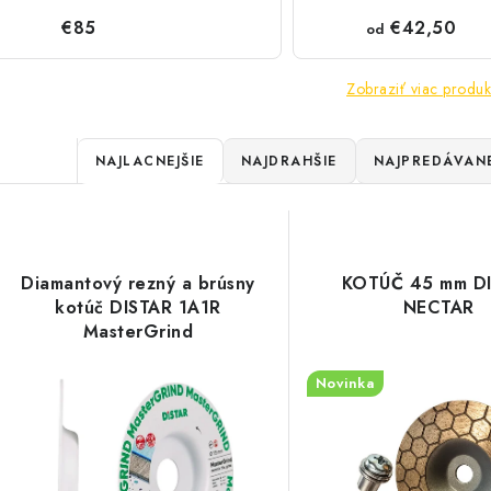
€85
€42,50
od
Zobraziť viac produk
R
NAJLACNEJŠIE
NAJDRAHŠIE
NAJPREDÁVANE
a
V
d
ý
e
Diamantový rezný a brúsny
KOTÚČ 45 mm D
p
kotúč DISTAR 1A1R
NECTAR
n
MasterGrind
i
s
Novinka
e
p
p
r