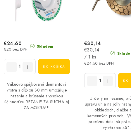
r
o
o
d
d
u
u
k
k
€24,60
€30,14
Skladom
Jednotková
€20 bez DPH
€30,14
t
Sklado
cena:
/ 1 ks
o
o
€24,50 bez DPH
DO KOŠÍKA
v
v
DO 
Vákuovo spájkovaná diamantová
vrstva s dĺžkou 30 mm umožňuje
rezanie a brúsenie s vysokou
Určený na rezanie, br
účinnosťou REZANIE ZA SUCHA AJ
úpravu uhla na jolly hrany
ZA MOKRA!!!
obkladoch, dlažbe 
kamenných prvkoch). V
precíznu detailnú prácu
vytváranie 45°..