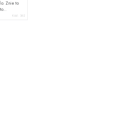
o. Znie to
o...
Kód:
362