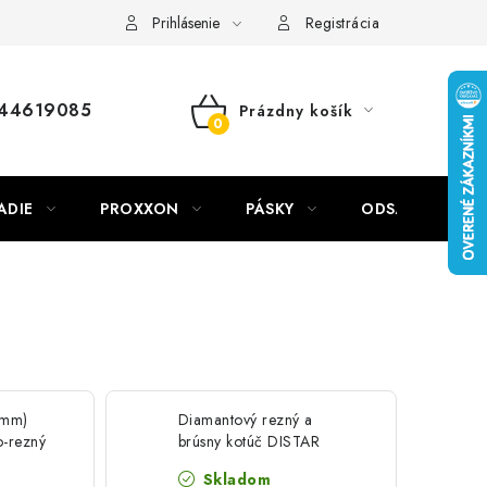
Prihlásenie
Registrácia
44619085
Prázdny košík
NÁKUPNÝ
KOŠÍK
ADIE
PROXXON
PÁSKY
ODSÁVANIE NA
 mm)
Diamantový rezný a
o-rezný
brúsny kotúč DISTAR
1A1R MasterGrind
Skladom