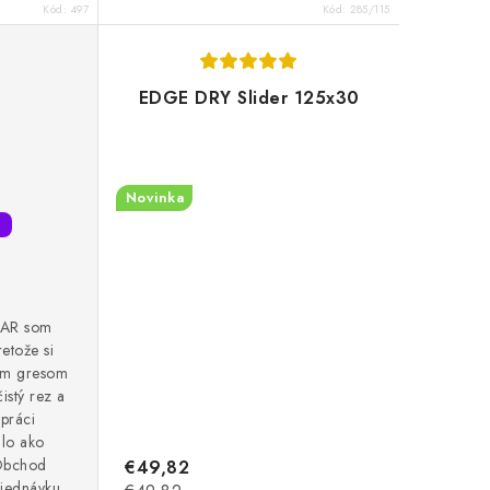
Kód:
497
Kód:
285/115
EDGE DRY Slider 125x30
Novinka
TAR som
etože si
ším gresom
istý rez a
 práci
hlo ako
 Obchod
€49,82
bjednávku