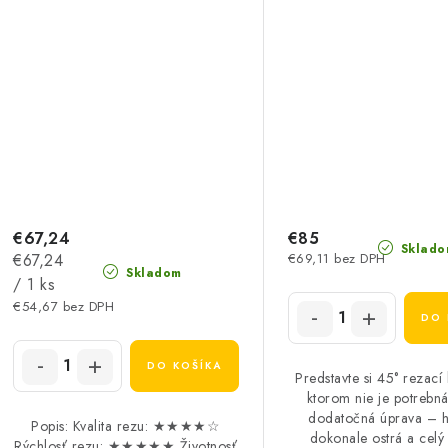
€67,24
€85
Sklado
Jednotková
€67,24
€69,11 bez DPH
Skladom
cena:
/ 1 ks
€54,67 bez DPH
DO 
DO KOŠÍKA
Predstavte si 45° rezací
ktorom nie je potrebn
dodatočná úprava – h
Popis: Kvalita rezu: ★★★★☆
dokonale ostrá a celý
Rýchlosť rezu: ★★★★★ Životnosť