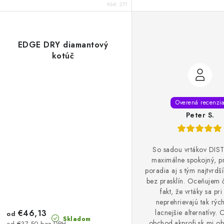
Kód:
271
EDGE DRY diamantový
kotúč
Peter S.
So sadou vrtákov DIS
maximálne spokojný, pr
poradia aj s tým najtvrd
bez prasklín. Oceňujem č
fakt, že vrtáky sa pri
neprehrievajú tak rýc
€46,13
lacnejšie alternatívy.
od
Skladom
obchod.akprofi.sk mi o
od €37,50 bez DPH