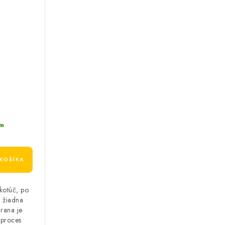
m
KOŠÍKA
 kotúč, po
á žiadna
rana je
 proces