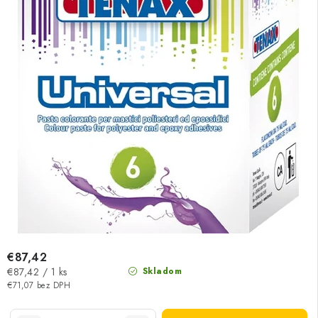
€87,42
Jednotková
€87,42 / 1 ks
Skladom
cena:
€71,07 bez DPH