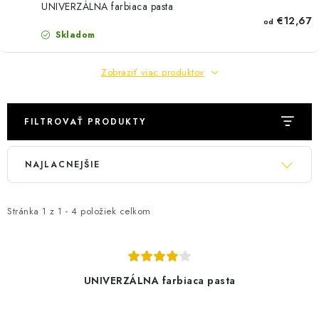
PÁSKY
UNIVERZÁLNA farbiaca pasta
€12,67
od
Skladom
ODSÁVANIE NA REZANIE A BRÚSENIE OBKLADOV
Zobraziť viac produktov
BUILDAKADÉMIA – Z PRAXE PRE PRAX
BRAND MERCH OBKLADAČI BEZ HRANÍC
FILTROVAŤ PRODUKTY
PODMIENKY OCHRANY OSOBNÝCH ÚDAJOV
V
R
NAJLACNEJŠIE
ý
a
ZNAČKY
p
d
i
e
Stránka
1
z
1
-
4
položiek celkom
Ako nakupovať
Obchodné podmienky
s
n
Podmienky ochrany osobných údajov
Hodnotenie obchodu
p
i
r
e
UNIVERZÁLNA farbiaca pasta
o
p
d
r