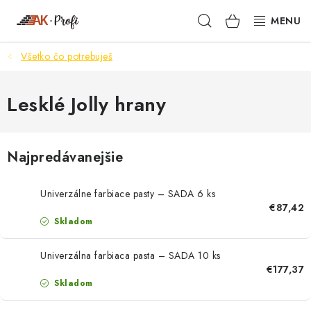
Prejsť
Hľadať
NÁKUPN
na
obsah
KOŠÍK
Všetko čo potrebuješ
SIGMA
TENAX
Lesklé Jolly hrany
VŠETKO ČO POTREBUJEŠ
Najpredávanejšie
NOVINKY
Univerzálne farbiace pasty – SADA 6 ks
SKRYTÉ RIEŠENIA
€87,42
Skladom
NÁRADIE
Univerzálna farbiaca pasta – SADA 10 ks
€177,37
PROXXON
Skladom