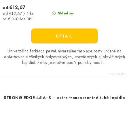
€12,67
od
Jednotková
Skladom
od €12,67 / 1 ks
cena:
od €10,30 bez DPH
DETAIL
Univerzálna farbiaca pastaUniverzálne farbiace pasty určené na
dofarbovanie všetkých polyesterových, epoxidových aj akrylátových
lepidiel. Farby je možné podľa potreby medzi...
Kód:
105/BIL
STRONG EDGE 45 A+B – extra transparentné tuhé lepidlo