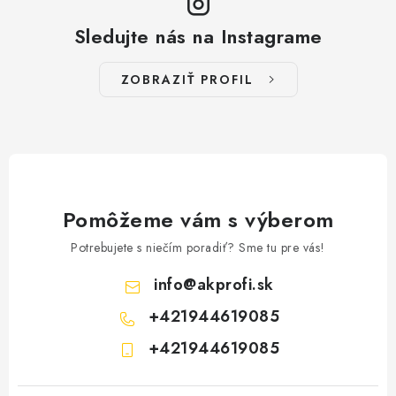
p
Sledujte nás na Instagrame
i
s
ZOBRAZIŤ PROFIL
u
Pomôžeme vám s výberom
Potrebujete s niečím poradiť? Sme tu pre vás!
info
@
akprofi.sk
+421944619085
+421944619085