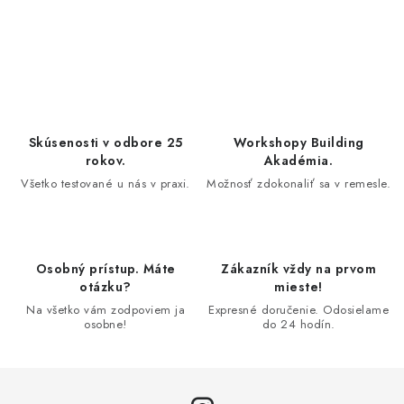
O
v
l
á
d
Skúsenosti v odbore 25
Workshopy Building
a
rokov.
Akadémia.
c
Všetko testované u nás v praxi.
Možnosť zdokonaliť sa v remesle.
i
e
p
Osobný prístup. Máte
Zákazník vždy na prvom
r
otázku?
mieste!
v
Na všetko vám zodpoviem ja
Expresné doručenie. Odosielame
k
osobne!
do 24 hodín.
y
v
ý