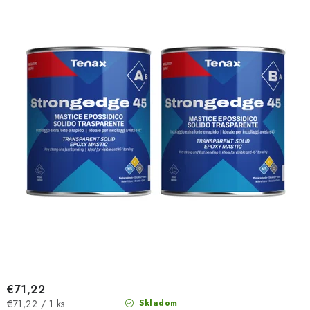
€71,22
Jednotková
€71,22 / 1 ks
Skladom