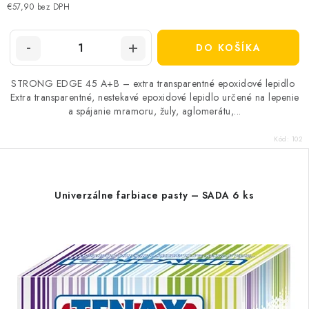
cena:
€57,90 bez DPH
DO KOŠÍKA
STRONG EDGE 45 A+B – extra transparentné epoxidové lepidlo
Extra transparentné, nestekavé epoxidové lepidlo určené na lepenie
a spájanie mramoru, žuly, aglomerátu,...
Kód:
102
Univerzálne farbiace pasty – SADA 6 ks