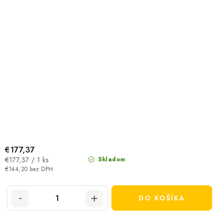
€177,37
Jednotková
€177,37 / 1 ks
Skladom
cena:
€144,20 bez DPH
DO KOŠÍKA