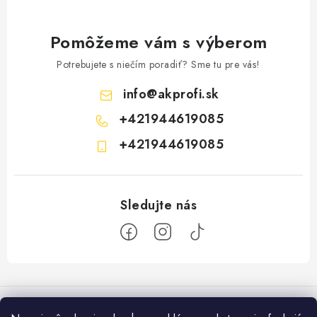
Pomôžeme vám s výberom
Potrebujete s niečím poradiť? Sme tu pre vás!
info
@
akprofi.sk
+421944619085
+421944619085
Z
á
p