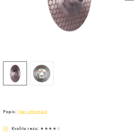
PÁSKY
ODSÁVANIE NA REZANIE A BRÚSENIE OBKLADOV
BUILDAKADÉMIA – Z PRAXE PRE PRAX
PODMIENKY OCHRANY OSOBNÝCH ÚDAJOV
ZNAČKY
Ako nakupovať
Obchodné podmienky
Podmienky ochrany osobných údajov
Hodnotenie obchodu
Popis:
Viac informácií
Kvalita rezu:
★★★★☆