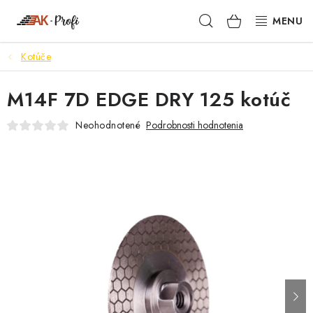
Prejsť
Hľadať
NÁKUPN
na
obsah
KOŠÍK
Kotúče
SIGMA
M14F 7D EDGE DRY 125 kotúč
TENAX
Neohodnotené
Podrobnosti hodnotenia
VŠETKO ČO POTREBUJEŠ
NOVINKY
SKRYTÉ RIEŠENIA
NÁRADIE
PROXXON