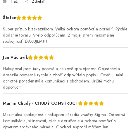
Tlač
Zdieľať
Štefan
Super prístup k zákazníkom. Veľká ochota pomôcť a poradiť. Rýchle
dodanie tovaru. Vrelo odporúčam. Z mojej strany maximálna
spokojnosť. ĎAKUJEM!!!
Jan Václavík
Nakupoval jsem tady poprvé a celkově spokojenost. Objednávka
dorazila poměrně rychle a zboží odpovídalo popisu. Oceňuji také
ochotné poradenství a komunikaci s obchodem. Určitě mohu
doporučit.
Martin Chudý - CHUDÝ CONSTRUCT
Maximálna spokojnosť s nákupom náradia značky Sigma. Odborná
komunikácia, skúsenosti, rýchle doručenie a ochota pomôcť s
výberom správneho náradia. Obchod Akprofil môžem len