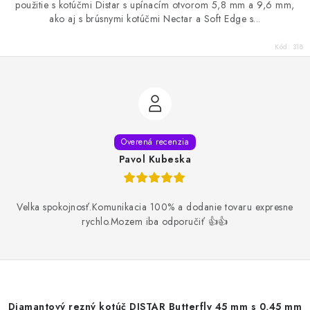
použitie s kotúčmi Distar s upínacím otvorom 5,8 mm a 9,6 mm,
ako aj s brúsnymi kotúčmi Nectar a Soft Edge s...
Kód:
318
Pavol Kubeska
Velka spokojnosť.Komunikacia 100% a dodanie tovaru expresne
rychlo.Mozem iba odporučiť 👍👍
Diamantový rezný kotúč DISTAR Butterfly 45 mm s 0,45 mm