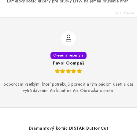
Lamelový kotúč určený pre brúsky LHW na jemné brúsenie hrán.
Kód:
359/-60
Pavol Oompáš
odporčam všetkým, ktorí potrebujú poradiť a tým pádom ušetria čas
vyhľadávaním čo kúpiť na čo. Obrovská ochota.
Diamantový kotúč DISTAR ButtonCut