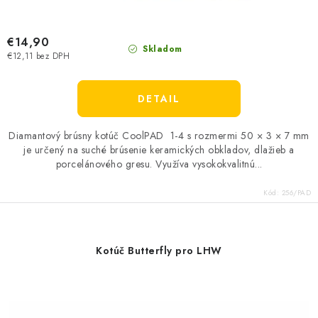
€14,90
Skladom
€12,11 bez DPH
DETAIL
Diamantový brúsny kotúč CoolPAD 1-4 s rozmermi 50 × 3 × 7 mm
je určený na suché brúsenie keramických obkladov, dlažieb a
porcelánového gresu. Využíva vysokokvalitnú...
Kód:
256/PAD
Kotúč Butterfly pro LHW