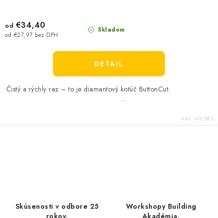
€34,40
od
Skladom
od €27,97 bez DPH
DETAIL
Čistý a rýchly rez – to je diamantový kotúč ButtonCut.
...
Kód:
426/BEZ
O
v
l
á
d
Skúsenosti v odbore 25
Workshopy Building
rokov.
Akadémia.