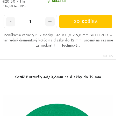
Jednotková
€20,30 / 1 ks
Skladom
cena:
€16,50 bez DPH
DO KOŠÍKA
Ponúkame varianty BEZ stopky 45 × 0,6 × 5,8 mm BUTTERFLY –
náhradný diamantový kotúč na dlažby do 12 mm, určený na rezanie
za mokra!!! Technické...
Kód:
577
Kotúč Butterfly 45/0,6mm na dlažby do 12 mm