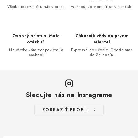
a
c
Všetko testované u nás v praxi.
Možnosť zdokonaliť sa v remesle.
i
e
p
Osobný prístup. Máte
Zákazník vždy na prvom
r
otázku?
mieste!
v
Na všetko vám zodpoviem ja
Expresné doručenie. Odosielame
k
osobne!
do 24 hodín.
y
v
ý
p
Sledujte nás na Instagrame
i
s
ZOBRAZIŤ PROFIL
u