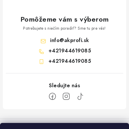
Pomôžeme vám s výberom
Potrebujete s niečím poradiť? Sme tu pre vás!
info
@
akprofi.sk
+421944619085
+421944619085
Z
á
p