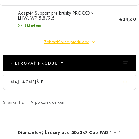
PÁSKY
Adaptér Support pre brúsky PROXXON
ODSÁVANIE NA REZANIE A BRÚSENIE OBKLADOV
LHW, WP 5,8/9,6
€24,60
Skladom
BUILDAKADÉMIA – Z PRAXE PRE PRAX
Zobraziť viac produktov
PODMIENKY OCHRANY OSOBNÝCH ÚDAJOV
FILTROVAŤ PRODUKTY
ZNAČKY
V
R
NAJLACNEJŠIE
Ako nakupovať
Obchodné podmienky
ý
a
Podmienky ochrany osobných údajov
Hodnotenie obchodu
p
d
i
e
Stránka
1
z
1
-
9
položiek celkom
s
n
p
i
r
e
Diamantový brúsny pad 50×3×7 CoolPAD 1 – 4
o
p