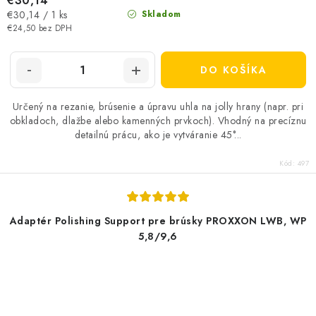
€30,14
Jednotková
€30,14 / 1 ks
Skladom
cena:
€24,50 bez DPH
DO KOŠÍKA
Určený na rezanie, brúsenie a úpravu uhla na jolly hrany (napr. pri
obkladoch, dlažbe alebo kamenných prvkoch). Vhodný na precíznu
detailnú prácu, ako je vytváranie 45°...
Kód:
497
Adaptér Polishing Support pre brúsky PROXXON LWB, WP
5,8/9,6