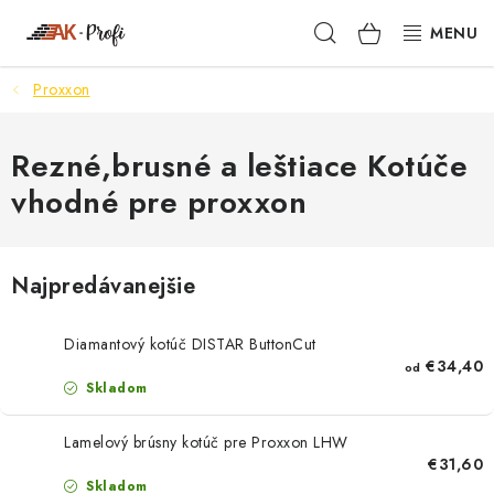
Prejsť
Hľadať
NÁKUPN
na
obsah
KOŠÍK
Proxxon
SIGMA
TENAX
Rezné,brusné a leštiace Kotúče
vhodné pre proxxon
VŠETKO ČO POTREBUJEŠ
NOVINKY
Najpredávanejšie
SKRYTÉ RIEŠENIA
Diamantový kotúč DISTAR ButtonCut
€34,40
od
NÁRADIE
Skladom
PROXXON
Lamelový brúsny kotúč pre Proxxon LHW
€31,60
Skladom