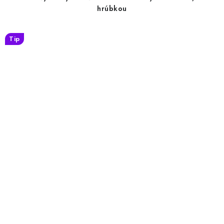
hrúbkou
Tip