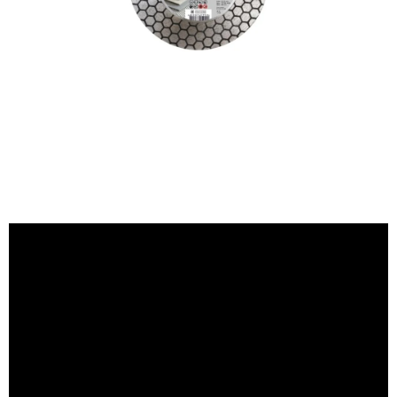
PÁSKY
ODSÁVANIE NA REZANIE A BRÚSENIE OBKLADOV
BUILDAKADÉMIA – Z PRAXE PRE PRAX
PODMIENKY OCHRANY OSOBNÝCH ÚDAJOV
ZNAČKY
Ako nakupovať
Obchodné podmienky
Podmienky ochrany osobných údajov
Hodnotenie obchodu