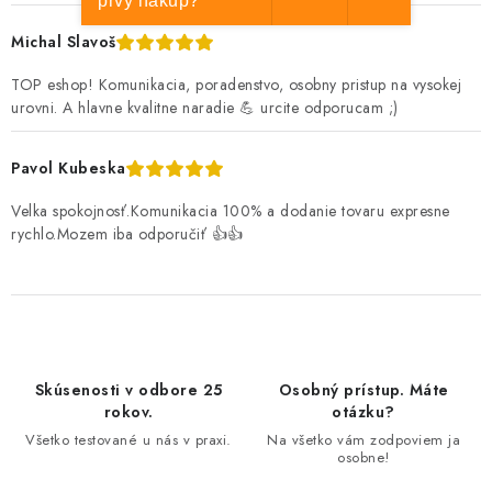
prvý nákup?
Michal Slavoš
TOP eshop! Komunikacia, poradenstvo, osobny pristup na vysokej
urovni. A hlavne kvalitne naradie 💪 urcite odporucam ;)
Pavol Kubeska
Velka spokojnosť.Komunikacia 100% a dodanie tovaru expresne
rychlo.Mozem iba odporučiť 👍👍
Skúsenosti v odbore 25
Osobný prístup. Máte
rokov.
otázku?
Všetko testované u nás v praxi.
Na všetko vám zodpoviem ja
osobne!