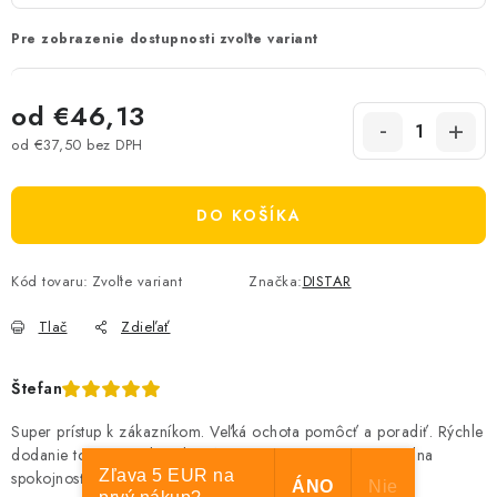
Pre zobrazenie dostupnosti zvoľte variant
od
€46,13
od
€37,50
bez DPH
Jednotková cena:
DO KOŠÍKA
Kód tovaru:
Zvoľte variant
Značka:
DISTAR
Tlač
Zdieľať
Štefan
Super prístup k zákazníkom. Veľká ochota pomôcť a poradiť. Rýchle
dodanie tovaru. Vrelo odporúčam. Z mojej strany maximálna
Zľava 5 EUR na
spokojnosť. ĎAKUJEM!!!
ÁNO
Nie