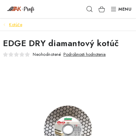
Prejsť
Hľadať
NÁKUPN
na
obsah
KOŠÍK
Kotúče
SIGMA
EDGE DRY diamantový kotúč
TENAX
Neohodnotené
Podrobnosti hodnotenia
VŠETKO ČO POTREBUJEŠ
NOVINKY
SKRYTÉ RIEŠENIA
NÁRADIE
PROXXON