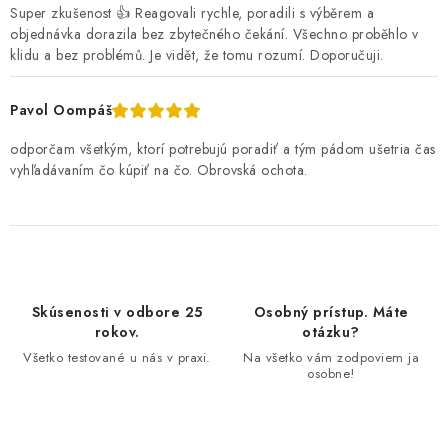
Super zkušenost 👍 Reagovali rychle, poradili s výběrem a
objednávka dorazila bez zbytečného čekání. Všechno proběhlo v
klidu a bez problémů. Je vidět, že tomu rozumí. Doporučuji.
Pavol Oompáš
odporčam všetkým, ktorí potrebujú poradiť a tým pádom ušetria čas
vyhľadávaním čo kúpiť na čo. Obrovská ochota.
Skúsenosti v odbore 25
Osobný prístup. Máte
rokov.
otázku?
Všetko testované u nás v praxi.
Na všetko vám zodpoviem ja
osobne!