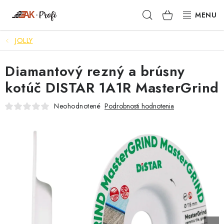
Prejsť
Hľadať
NÁKUPN
na
obsah
KOŠÍK
JOLLY
SIGMA
Diamantový rezný a brúsny
TENAX
kotúč DISTAR 1A1R MasterGrind
VŠETKO ČO POTREBUJEŠ
Neohodnotené
Podrobnosti hodnotenia
NOVINKY
SKRYTÉ RIEŠENIA
NÁRADIE
PROXXON