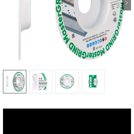
PÁSKY
ODSÁVANIE NA REZANIE A BRÚSENIE OBKLADOV
BUILDAKADÉMIA – Z PRAXE PRE PRAX
PODMIENKY OCHRANY OSOBNÝCH ÚDAJOV
ZNAČKY
Ako nakupovať
Obchodné podmienky
Podmienky ochrany osobných údajov
Hodnotenie obchodu