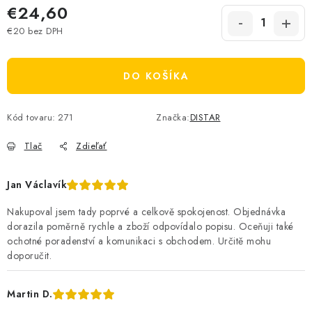
€24,60
€20 bez DPH
Jednotková cena:
DO KOŠÍKA
Kód tovaru:
271
Značka:
DISTAR
Tlač
Zdieľať
Jan Václavík
Nakupoval jsem tady poprvé a celkově spokojenost. Objednávka
dorazila poměrně rychle a zboží odpovídalo popisu. Oceňuji také
ochotné poradenství a komunikaci s obchodem. Určitě mohu
doporučit.
Martin D.