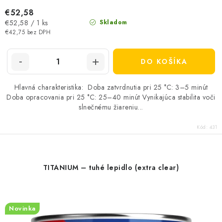
€52,58
Jednotková
€52,58 / 1 ks
Skladom
cena:
€42,75 bez DPH
DO KOŠÍKA
Hlavná charakteristika: Doba zatvrdnutia pri 25 °C: 3–5 minút
Doba opracovania pri 25 °C: 25–40 minút Vynikajúca stabilita voči
slnečnému žiareniu...
Kód:
431
TITANIUM – tuhé lepidlo (extra clear)
Novinka