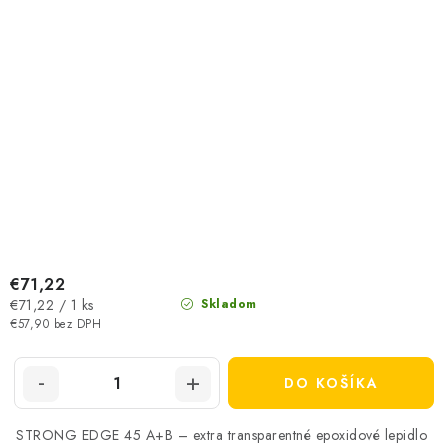
€71,22
Jednotková
€71,22 / 1 ks
Skladom
cena:
€57,90 bez DPH
DO KOŠÍKA
STRONG EDGE 45 A+B – extra transparentné epoxidové lepidlo