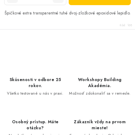
Špičkové extra transparentné tuhé dvoj-zložkové epoxidové lepidlo.
Kód:
168
O
v
l
á
d
Skúsenosti v odbore 25
Workshopy Building
a
rokov.
Akadémia.
c
Všetko testované u nás v praxi.
Možnosť zdokonaliť sa v remesle.
i
e
p
Osobný prístup. Máte
Zákazník vždy na prvom
r
otázku?
mieste!
v