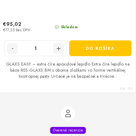
€95,02
Skladom
€77,25 bez DPH
DO KOŠÍKA
GLAXS EASY – extra číre epoxidové lepidlo Extra číre lepidlo na
báze RES-GLAXS BM s oboma zložkami vo forme vertikálnej
tixotropnej pasty. Určené je na bezpečné a trvácne...
Kód:
293