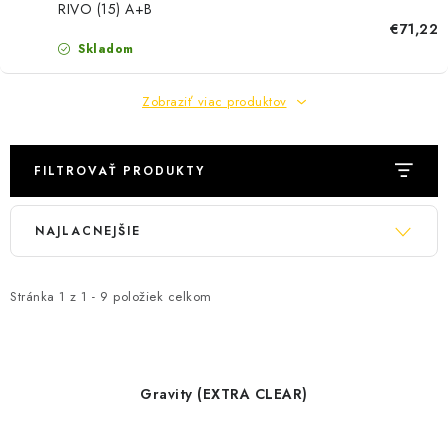
PÁSKY
RIVO (15) A+B
€71,22
Skladom
ODSÁVANIE NA REZANIE A BRÚSENIE OBKLADOV
Zobraziť viac produktov
BUILDAKADÉMIA – Z PRAXE PRE PRAX
PODMIENKY OCHRANY OSOBNÝCH ÚDAJOV
FILTROVAŤ PRODUKTY
ZNAČKY
V
R
NAJLACNEJŠIE
ý
a
p
d
Ako nakupovať
Obchodné podmienky
i
e
Stránka
Podmienky ochrany osobných údajov
1
z
1
-
9
položiek celkom
Hodnotenie obchodu
s
n
p
i
r
e
Gravity (EXTRA CLEAR)
o
p
d
r