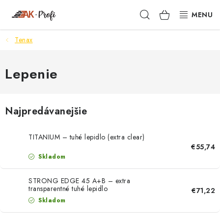
Prejsť
Hľadať
NÁKUPN
na
obsah
KOŠÍK
Tenax
SIGMA
TENAX
Lepenie
VŠETKO ČO POTREBUJEŠ
Najpredávanejšie
NOVINKY
TITANIUM – tuhé lepidlo (extra clear)
SKRYTÉ RIEŠENIA
€55,74
Skladom
NÁRADIE
STRONG EDGE 45 A+B – extra
transparentné tuhé lepidlo
€71,22
PROXXON
Skladom