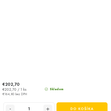
€202,70
Jednotková
€202,70 / 1 ks
Skladom
cena:
€164,80 bez DPH
DO KOŠÍKA