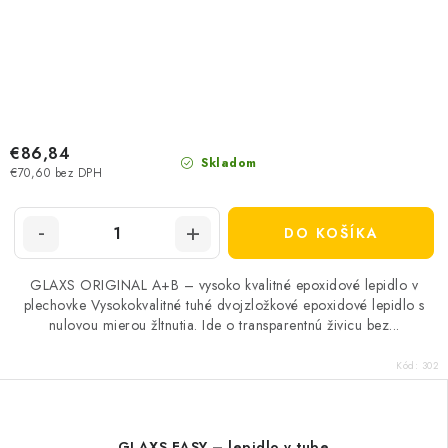
€86,84
Skladom
€70,60 bez DPH
DO KOŠÍKA
GLAXS ORIGINAL A+B – vysoko kvalitné epoxidové lepidlo v
plechovke Vysokokvalitné tuhé dvojzložkové epoxidové lepidlo s
nulovou mierou žltnutia. Ide o transparentnú živicu bez...
Kód:
302
GLAXS EASY – lepidlo v tube