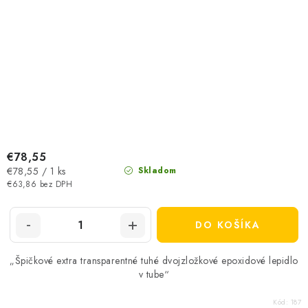
€78,55
Jednotková
€78,55 / 1 ks
Skladom
cena:
€63,86 bez DPH
DO KOŠÍKA
„Špičkové extra transparentné tuhé dvojzložkové epoxidové lepidlo
v tube“
Kód:
187