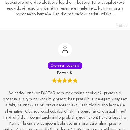
Epoxidové tuhé dvojzložkové lepidlo – béžové Tuhé dvojzložkové
epoxidové lepidlo určené na lepenie a tmelenie žuly, mramoru a
prírodného kameňa. Lepidlo má béžovú farbu, vďaka...
Kód:
99
Peter S.
So sadou vrtákov DISTAR som maximálne spokojný, pretože si
poradia aj s tým najtvrdším gresom bez prasklín. Oceňujem čistý rez
a fakt, že vrtáky sa pri práci neprehrievajú tak rýchlo ako lacnejšie
alternatívy. Obchod obchod.akprofi.sk mi objednávku doručil hneď
na druhý deň, čo mi zachránilo prebiehajúcu rekonštrukciu kúpeľne.
Komunikácia s predajcom bola vecná a profesionálna, presne
vedeli, čo mi na moju dlažbu odporučiť. Pomer ceny a výkonu je pri