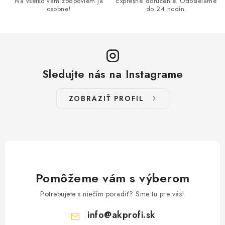
Na všetko vám zodpoviem ja
Expresné doručenie. Odosielame
k
osobne!
do 24 hodín.
y
v
ý
p
Sledujte nás na Instagrame
i
s
ZOBRAZIŤ PROFIL
u
Pomôžeme vám s výberom
Potrebujete s niečím poradiť? Sme tu pre vás!
info
@
akprofi.sk