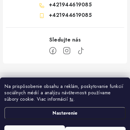
+421944619085
+421944619085
Z
á
p
Na prispôsobenie obsahu a reklám, poskytovanie funkcií
ä
sociálnych médií a analýzu návštevnosti používame
Informácie pre vás
t
súbory cookie. Viac informácií
tu
.
i
Ako nakupovať
Facebook
Nastavenie
e
×
Obchodné podmienky
Potrebujete
Podmienky ochrany osobných údajov
poradiť?