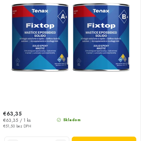
€63,35
Jednotková
€63,35 / 1 ks
Skladom
cena:
€51,50 bez DPH