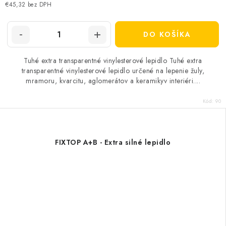
cena:
€45,32 bez DPH
DO KOŠÍKA
Tuhé extra transparentné vinylesterové lepidlo Tuhé extra
transparentné vinylesterové lepidlo určené na lepenie žuly,
mramoru, kvarcitu, aglomerátov a keramikyv interiéri....
Kód:
90
FIXTOP A+B - Extra silné lepidlo