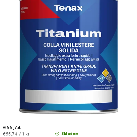
€55,74
Jednotková
€55,74 / 1 ks
Skladom