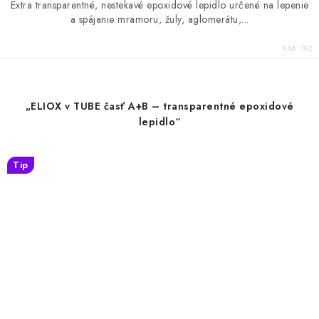
Extra transparentné, nestekavé epoxidové lepidlo určené na lepenie
a spájanie mramoru, žuly, aglomerátu,...
Kód:
102
„ELIOX v TUBE časť A+B – transparentné epoxidové
lepidlo“
Tip