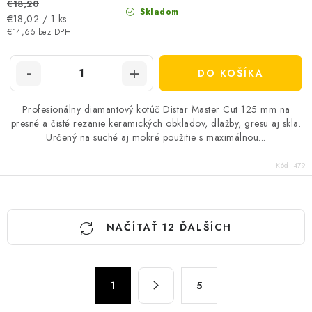
€18,20
Skladom
Jednotková
€18,02 / 1 ks
cena:
€14,65 bez DPH
DO KOŠÍKA
Profesionálny diamantový kotúč Distar Master Cut 125 mm na
presné a čisté rezanie keramických obkladov, dlažby, gresu aj skla.
Určený na suché aj mokré použitie s maximálnou...
Kód:
479
O
NAČÍTAŤ 12 ĎALŠÍCH
v
l
á
S
d
1
5
t
a
r