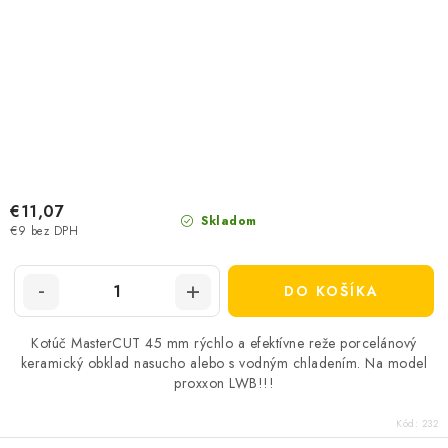
€11,07
Skladom
€9 bez DPH
DO KOŠÍKA
Kotúč MasterCUT 45 mm rýchlo a efektívne reže porcelánový
keramický obklad nasucho alebo s vodným chladením. Na model
proxxon LWB!!!
Kód:
232