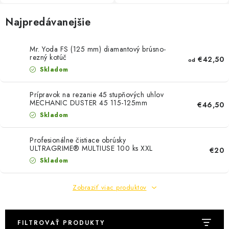
PÁSKY
Najpredávanejšie
ODSÁVANIE NA REZANIE A BRÚSENIE OBKLADOV
Mr. Yoda FS (125 mm) diamantový brúsno-
BUILDAKADÉMIA – Z PRAXE PRE PRAX
rezný kotúč
€42,50
od
Skladom
PODMIENKY OCHRANY OSOBNÝCH ÚDAJOV
Prípravok na rezanie 45 stupňových uhlov
MECHANIC DUSTER 45 115-125mm
€46,50
ZNAČKY
Skladom
Ako nakupovať
Obchodné podmienky
Profesionálne čistiace obrúsky
ULTRAGRIME® MULTIUSE 100 ks XXL
€20
Podmienky ochrany osobných údajov
Hodnotenie obchodu
Skladom
Zobraziť viac produktov
FILTROVAŤ PRODUKTY