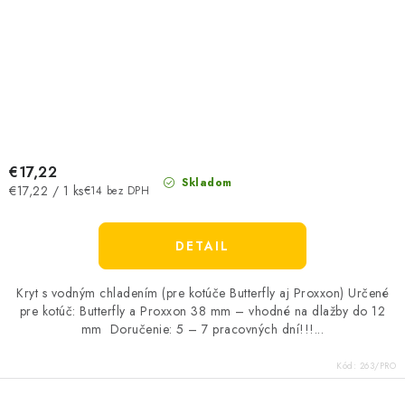
€17,22
Skladom
Jednotková
€17,22 / 1 ks
€14 bez DPH
cena:
DETAIL
Kryt s vodným chladením (pre kotúče Butterfly aj Proxxon) Určené
pre kotúč: Butterfly a Proxxon 38 mm – vhodné na dlažby do 12
mm Doručenie: 5 – 7 pracovných dní!!!...
Kód:
263/PRO