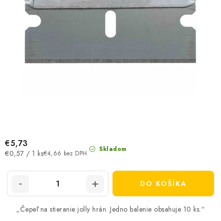
v
€5,73
Skladom
Jednotková
€0,57 / 1 ks
€4,66 bez DPH
cena:
DO KOŠÍKA
„Čepeľ na stieranie jolly hrán. Jedno balenie obsahuje 10 ks.“