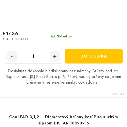
€17,36
Skladom
€14,11 bez DPH
DO KOŠÍKA
Dosiahnite dokonale hladké hrany bez námahy. Brúsny pad Mr.
Rapid z radu J&J Profi Series je špičkový nástroj určený na jemné
brúsenie a leštenie keramiky, obkladov a...
Kód:
288
Cool PAD 0,1,2 – Diamantový brúsny kotúč so suchým
zipsom DISTAR 100×3×15