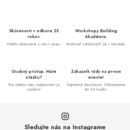
c
á
n
i
k
e
o
p
Skúsenosti v odbore 25
Workshopy Building
v
r
rokov.
Akadémia.
a
v
Všetko testované u nás v praxi.
Možnosť zdokonaliť sa v remesle.
n
k
i
y
e
v
Osobný prístup. Máte
Zákazník vždy na prvom
ý
otázku?
mieste!
p
Na všetko vám zodpoviem ja
Expresné doručenie. Odosielame
i
osobne!
do 24 hodín.
s
u
Sledujte nás na Instagrame