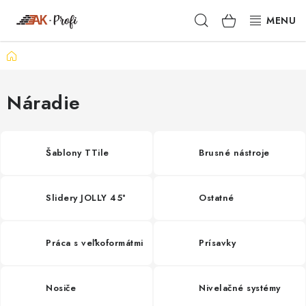
Prejsť
Hľadať
NÁKUPN
na
obsah
KOŠÍK
Domov
SIGMA
TENAX
Náradie
VŠETKO ČO POTREBUJEŠ
Šablony TTile
Brusné nástroje
NOVINKY
Slidery JOLLY 45°
Ostatné
SKRYTÉ RIEŠENIA
NÁRADIE
Práca s veľkoformátmi
Prísavky
PROXXON
Nosiče
Nivelačné systémy