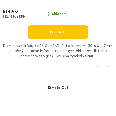
€14,90
Skladom
€12,11 bez DPH
DETAIL
Diamantový brúsny kotúč CoolPAD 1-4 s rozmermi 50 × 3 × 7 mm
je určený na suché brúsenie keramických obkladov, dlažieb a
porcelánového gresu. Využíva vysokokvalitnú...
Kód:
256/PAD
Simple Cut