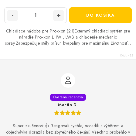
DO KOŠÍKA
Chladiaca nádoba pre Proxxon (2 l)Externný chladiaci systém pre
náradie Proxxon LHW , LWB a chladenie mechanic
spray.Zabezpečuje stály prísun kvapaliny pre maximálnu životnosť...
Kód:
432
Martin D.
Super zkušenost 👍 Reagovali rychle, poradili s výběrem a
objednávka dorazila bez zbytečného čekání. Všechno proběhlo v