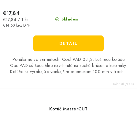
€17,84
Jednotková
€17,84 / 1 ks
Skladom
cena:
€14,50 bez DPH
DETAIL
Ponúkame vo variantoch: Cool PAD 0,1,2. Leštiace kotúče
CoolPAD sú špeciálne navrhnuté na suché brúsenie keramiky.
Kotúče sa vyrábajú s vonkajším priemerom 100 mm v troch...
Kód:
311/COO
Kotúč MasterCUT