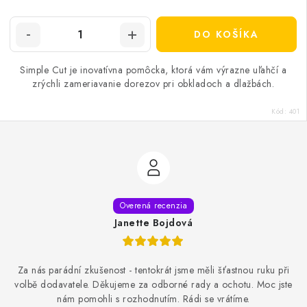
DO KOŠÍKA
Simple Cut je inovatívna pomôcka, ktorá vám výrazne uľahčí a
zrýchli zameriavanie dorezov pri obkladoch a dlažbách.
Kód:
401
Janette Bojdová
Za nás parádní zkušenost - tentokrát jsme měli šťastnou ruku při
volbě dodavatele. Děkujeme za odborné rady a ochotu. Moc jste
nám pomohli s rozhodnutím. Rádi se vrátíme.