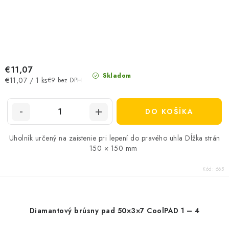
€11,07
Skladom
Jednotková
€11,07 / 1 ks
€9 bez DPH
cena:
DO KOŠÍKA
Uholník určený na zaistenie pri lepení do pravého uhla Dĺžka strán
150 × 150 mm
Kód:
665
Diamantový brúsny pad 50×3×7 CoolPAD 1 – 4