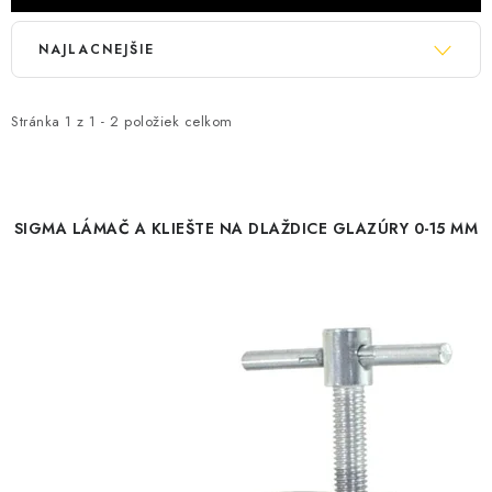
V
R
NAJLACNEJŠIE
ý
a
p
d
i
e
Stránka
1
z
1
-
2
položiek celkom
s
n
p
i
r
e
SIGMA LÁMAČ A KLIEŠTE NA DLAŽDICE GLAZÚRY 0-15 MM
o
p
d
r
u
o
k
d
t
u
o
k
v
t
o