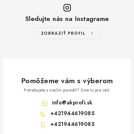
ý
p
Sledujte nás na Instagrame
i
s
ZOBRAZIŤ PROFIL
u
Pomôžeme vám s výberom
Potrebujete s niečím poradiť? Sme tu pre vás!
info
@
akprofi.sk
+421944619085
+421944619085