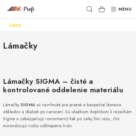
Prejsť
Hľadať
NÁKUPN
na
obsah
KOŠÍK
Sigma
SIGMA
TENAX
Lámačky
VŠETKO ČO POTREBUJEŠ
NOVINKY
Lámačky SIGMA – čisté a
kontrolované oddelenie materiálu
SKRYTÉ RIEŠENIA
Lámačky
NÁRADIE
SIGMA
sú navrhnuté pre presné a bezpečné lámanie
obkladov a dlažieb po narezaní. Sú ideálnym doplnkom k rezačkám
Sigma a zabezpečujú rovnomerný tlak po celej línii rezu, čím
PROXXON
minimalizujú riziko odštiepenia hrán.