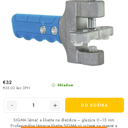
v
€32
Skladom
€26,02 bez DPH
DO KOŠÍKA
SIGMA lámač a kliešte na dlaždice – glazúra 0–15 mm
Profesionálne lámacie kliešte SIGMA sú určené na presné a