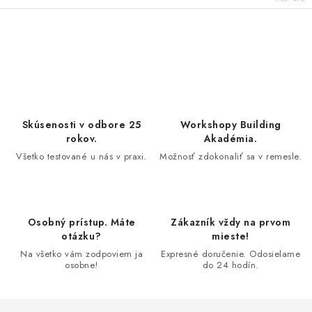
O
v
l
á
d
Skúsenosti v odbore 25
Workshopy Building
a
rokov.
Akadémia.
c
Všetko testované u nás v praxi.
Možnosť zdokonaliť sa v remesle.
i
e
p
Osobný prístup. Máte
Zákazník vždy na prvom
r
otázku?
mieste!
v
Na všetko vám zodpoviem ja
Expresné doručenie. Odosielame
k
osobne!
do 24 hodín.
y
v