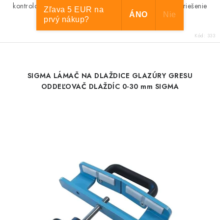
kontrolované oddelenie obkladov po narezaní. Ideálne riešenie
Zľava 5 EUR na
ÁNO
Nie
pre...
prvý nákup?
Kód:
333
SIGMA LÁMAČ NA DLAŽDICE GLAZÚRY GRESU
ODDEĽOVAČ DLAŽDÍC 0-30 mm SIGMA