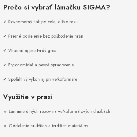
PÁSKY
Prečo si vybrať lámačku SIGMA?
ODSÁVANIE NA REZANIE A BRÚSENIE OBKLADOV
✔ Rovnomerný tlak po celej dĺžke rezu
BUILDAKADÉMIA – Z PRAXE PRE PRAX
✔ Presné oddelenie bez poškodenia hrán
PODMIENKY OCHRANY OSOBNÝCH ÚDAJOV
✔ Vhodné aj pre tvrdý gres
ZNAČKY
✔ Ergonomické a pevné spracovanie
✔ Spoľahlivý výkon aj pri veľkoformáte
Ako nakupovať
Obchodné podmienky
Podmienky ochrany osobných údajov
Hodnotenie obchodu
Využitie v praxi
🔹 Lamanie dlhých rezov na veľkoformátových dlažbách
🔹 Oddelenie hrubších a tvrdších materiálov