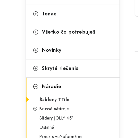
p
r
Tenax
a
i
e
n
Všetko čo potrebuješ
e
Novinky
l
Skryté riešenia
Náradie
i
Šablony TTile
Brusné nástroje
Slidery JOLLY 45°
Ostatné
Práca s veľkoformátmi