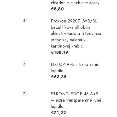
chladenie mechanic spray
€8,80
Proxxon 29207 LWB/BL
bezuhlíková dlhokrká
uhlová vŕtacia a frézovacia
jednotka, balená v
kartónovej krabici
€188,19
FIXTOP A+B - Extra silné
lepidlo
€63,35
STRONG EDGE 45 A+B
– extra transparentné tuhé
lepidlo
€71,22