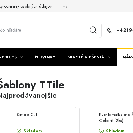
y ochrany osobných údajov
Hodnotenie obchodu
+4219
REBUJEŠ
NOVINKY
SKRYTÉ RIEŠENIA
NÁR
Šablony TTile
Najpredávanejšie
Simple Cut
Rychlomatka pre 
Geberit (2ks)
Skladom
Skladom