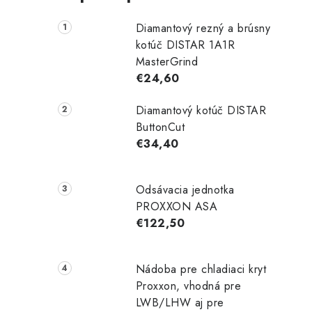
i
Diamantový rezný a brúsny
kotúč DISTAR 1A1R
MasterGrind
€24,60
r
Diamantový kotúč DISTAR
ButtonCut
€34,40
Odsávacia jednotka
PROXXON ASA
€122,50
i
Nádoba pre chladiaci kryt
Proxxon, vhodná pre
LWB/LHW aj pre