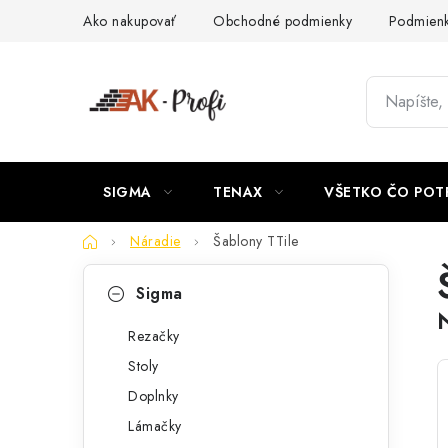
Prejsť
Ako nakupovať
Obchodné podmienky
Podmienk
na
obsah
SIGMA
TENAX
VŠETKO ČO POT
Domov
Náradie
Šablony TTile
B
K
Preskočiť
Sigma
kategórie
a
o
t
Rezačky
č
Stoly
e
n
Doplnky
g
ý
Lámačky
ó