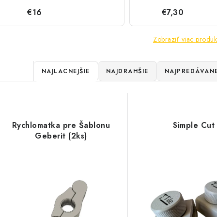
€16
€7,30
Zobraziť viac produk
R
NAJLACNEJŠIE
NAJDRAHŠIE
NAJPREDÁVANE
a
V
d
ý
e
Rychlomatka pre Šablonu
Simple Cut
p
Geberit (2ks)
n
i
s
e
p
p
r