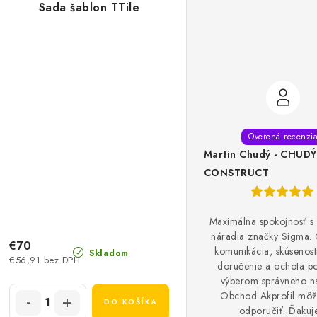
Sada šablon TTile
Martin Chudý - CHUDÝ
CONSTRUCT
Maximálna spokojnosť 
náradia značky Sigma.
€70
komunikácia, skúsenosti
Skladom
€56,91 bez DPH
doručenie a ochota p
výberom správneho n
Obchod Akprofil môž
DO KOŠÍKA
odporučiť. Ďaku