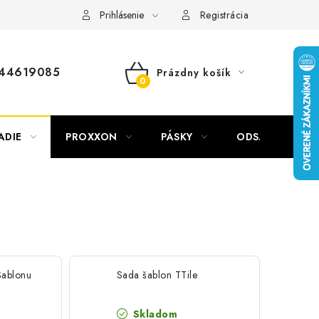
Prihlásenie
Registrácia
44619085
Prázdny košík
NÁKUPNÝ
KOŠÍK
ADIE
PROXXON
PÁSKY
ODSÁVANIE NA
Šablonu
Sada šablon TTile
Skladom