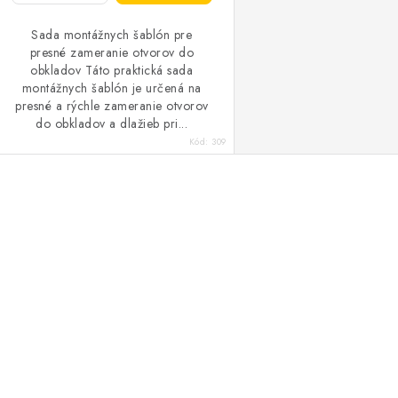
Sada montážnych šablón pre
presné zameranie otvorov do
obkladov Táto praktická sada
montážnych šablón je určená na
presné a rýchle zameranie otvorov
do obkladov a dlažieb pri...
Kód:
309
O
v
á
d
a