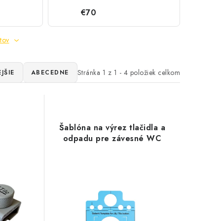
€70
tov
Stránka
1
z
1
-
4
položiek celkom
JŠIE
ABECEDNE
Šablóna na výrez tlačidla a
odpadu pre závesné WC