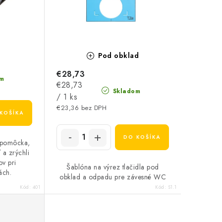
Pod obklad
€28,73
m
Jednotková
€28,73
Skladom
cena:
/ 1 ks
€23,36 bez DPH
KOŠÍKA
DO KOŠÍKA
a pomôcka,
 a zrýchli
v pri
Šablóna na výrez tlačidla pod
ách.
obklad a odpadu pre závesné WC
Kód:
401
Kód:
S1.1