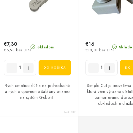
r
o
o
d
d
u
u
k
k
€7,30
€16
Skladom
Sklado
€5,93 bez DPH
€13,01 bez DPH
t
o
o
DO KOŠÍKA
DO 
v
v
Rýchlomatice slúžia na jednoduché
Simple Cut je inovatívn
a rýchle upevnenie šablóny priamo
ktorá vám výrazne uľahčí
na systém Geberit.
zameriavanie dorezo
obkladoch a dlažb
Kód:
312