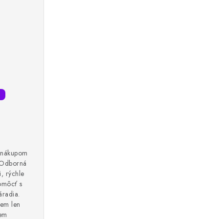
s nákupom
 Odborná
, rýchle
omôcť s
áradia.
em len
jem