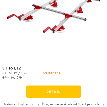
€1 161,12
Jednotková
€1 161,12 / 1 ks
Objednané
cena:
€944 bez DPH
DETAIL
Dodanie obvykle do 3 týždňov, ak nie je skladom! Sprut je moderný