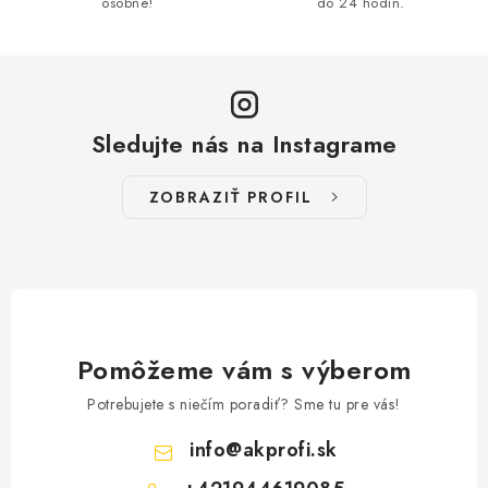
k
osobne!
do 24 hodín.
y
v
ý
p
Sledujte nás na Instagrame
i
s
ZOBRAZIŤ PROFIL
u
Pomôžeme vám s výberom
Potrebujete s niečím poradiť? Sme tu pre vás!
info
@
akprofi.sk