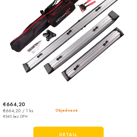
€664,20
Jednotková
€664,20 / 1 ks
Objednané
cena:
€540 bez DPH
DETAIL