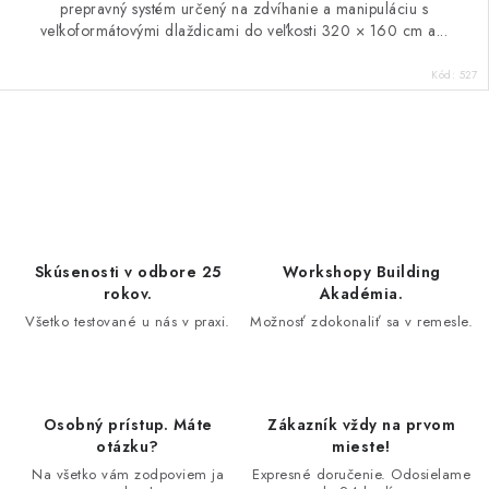
prepravný systém určený na zdvíhanie a manipuláciu s
veľkoformátovými dlaždicami do veľkosti 320 × 160 cm a...
Kód:
527
O
v
l
á
d
Skúsenosti v odbore 25
Workshopy Building
a
rokov.
Akadémia.
c
Všetko testované u nás v praxi.
Možnosť zdokonaliť sa v remesle.
i
e
p
Osobný prístup. Máte
Zákazník vždy na prvom
r
otázku?
mieste!
v
Na všetko vám zodpoviem ja
Expresné doručenie. Odosielame