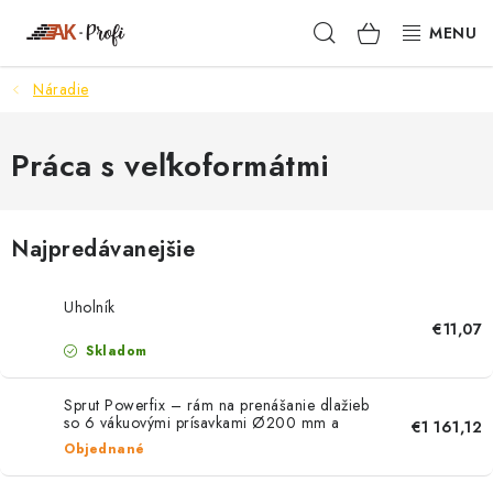
Prejsť
Hľadať
NÁKUPN
na
obsah
KOŠÍK
Náradie
SIGMA
TENAX
Práca s veľkoformátmi
VŠETKO ČO POTREBUJEŠ
Najpredávanejšie
NOVINKY
Uholník
SKRYTÉ RIEŠENIA
€11,07
Skladom
NÁRADIE
Sprut Powerfix – rám na prenášanie dlažieb
so 6 vákuovými prísavkami Ø200 mm a
€1 161,12
PROXXON
priečnikmi, nosnosť až 500 kg
Objednané