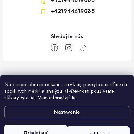
+421944619085
+421944619085
Z
á
p
Na prispôsobenie obsahu a reklám, poskytovanie funkcií
ä
sociálnych médií a analýzu návštevnosti používame
Informácie pre vás
t
súbory cookie. Viac informácií
tu
.
i
Ako nakupovať
Facebook
Nastavenie
e
×
Obchodné podmienky
Potrebujete
Podmienky ochrany osobných údajov
poradiť?
Odmietnuť