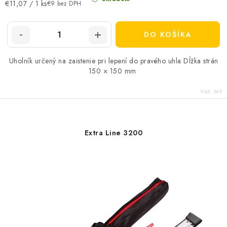
Jednotková
€11,07 / 1 ks
€9 bez DPH
cena:
DO KOŠÍKA
Uholník určený na zaistenie pri lepení do pravého uhla Dĺžka strán
150 × 150 mm
Kód:
665
Extra Line 3200