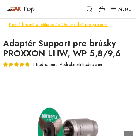
Prejsť
Hľadať
NÁKUPN
na
obsah
KOŠÍK
Rezné,brusné a leštiace Kotúče vhodné pre proxxon
SIGMA
Adaptér Support pre brúsky
TENAX
PROXXON LHW, WP 5,8/9,6
VŠETKO ČO POTREBUJEŠ
1 hodnotenie
Podrobnosti hodnotenia
NOVINKY
SKRYTÉ RIEŠENIA
NÁRADIE
PROXXON