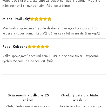
volbě dodavatele. Děkujeme za odborné rady a ochotu. Moc jste
nám pomohli s rozhodnutím. Rádi se vrátíme.
Michal Podlucký
Maximálna spokojnosť rýchle dodanie tovaru,ochota poradiť pri
výbere a super komunikácia👌.Už teraz sa teším na ďalší nákup😊
Pavol Kubeska
Velka spokojnosť.Komunikacia 100% a dodanie tovaru expresne
rychlo.Mozem iba odporučiť 👍👍
Skúsenosti v odbore 25
Osobný prístup. Máte
rokov.
otázku?
Všetko testované u nás v praxi.
Na všetko vám zodpoviem ja