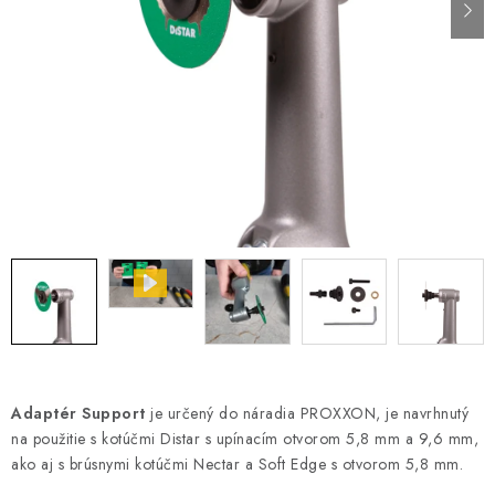
PÁSKY
ODSÁVANIE NA REZANIE A BRÚSENIE OBKLADOV
BUILDAKADÉMIA – Z PRAXE PRE PRAX
PODMIENKY OCHRANY OSOBNÝCH ÚDAJOV
ZNAČKY
Ako nakupovať
Obchodné podmienky
Podmienky ochrany osobných údajov
Hodnotenie obchodu
Adaptér Support
je určený do náradia PROXXON, je navrhnutý
na použitie s kotúčmi
Distar
s upínacím otvorom 5,8 mm a 9,6 mm,
ako aj s brúsnymi kotúčmi Nectar a Soft Edge s otvorom 5,8 mm.