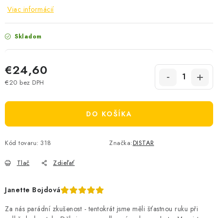
Viac informácií
Skladom
€24,60
€20 bez DPH
Jednotková cena:
DO KOŠÍKA
Kód tovaru:
318
Značka:
DISTAR
Tlač
Zdieľať
Janette Bojdová
Za nás parádní zkušenost - tentokrát jsme měli šťastnou ruku při