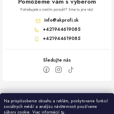
Pomôžeme vám s výberom
Potrebujete s niečím poradiť? Sme tu pre vás!
info
@
akprofi.sk
+421944619085
+421944619085
Z
á
p
Na prispôsobenie obsahu a reklám, poskytovanie funkcií
ä
sociálnych médií a analýzu návštevnosti používame
Informácie pre vás
t
súbory cookie. Viac informácií
tu
.