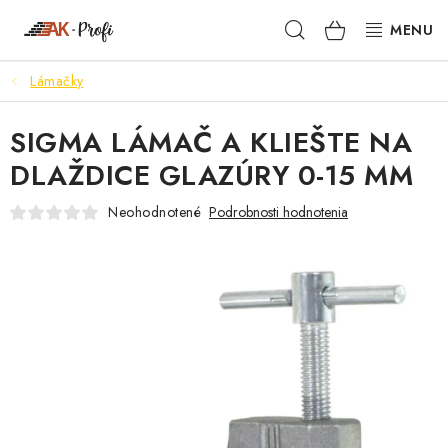
Prejsť
Hľadať
NÁKUPN
na
obsah
KOŠÍK
Lámačky
SIGMA
SIGMA LÁMAČ A KLIEŠTE NA
TENAX
DLAŽDICE GLAZÚRY 0-15 MM
VŠETKO ČO POTREBUJEŠ
Neohodnotené
Podrobnosti hodnotenia
NOVINKY
SKRYTÉ RIEŠENIA
NÁRADIE
PROXXON