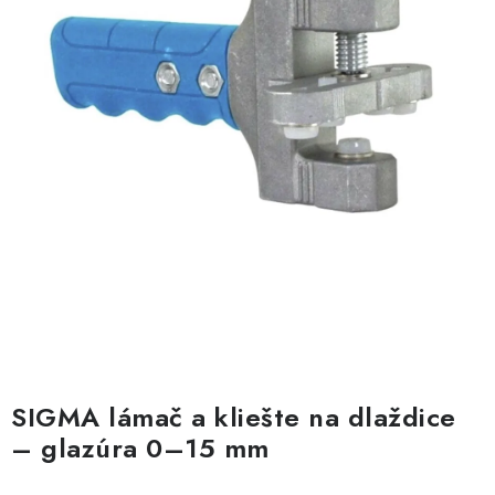
PÁSKY
ODSÁVANIE NA REZANIE A BRÚSENIE OBKLADOV
BUILDAKADÉMIA – Z PRAXE PRE PRAX
PODMIENKY OCHRANY OSOBNÝCH ÚDAJOV
ZNAČKY
Ako nakupovať
Obchodné podmienky
Podmienky ochrany osobných údajov
Hodnotenie obchodu
SIGMA lámač a kliešte na dlaždice
– glazúra 0–15 mm