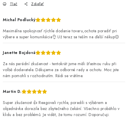
Tlač
Zdieľať
Michal Podlucký
Maximálna spokojnosť rýchle dodanie tovaru,ochota poradiť pri
výbere a super komunikácia👌.Už teraz sa teším na ďalší nákup😊
Janette Bojdová
Za nás parádní zkušenost - tentokrát jsme měli šťastnou ruku při
volbě dodavatele. Děkujeme za odborné rady a ochotu. Moc jste
nám pomohli s rozhodnutím. Rádi se vrátíme.
Martin D.
Super zkušenost 👍 Reagovali rychle, poradili s výběrem a
objednávka dorazila bez zbytečného čekání. Všechno proběhlo v
klidu a bez problémů. Je vidět, že tomu rozumí. Doporučuji.