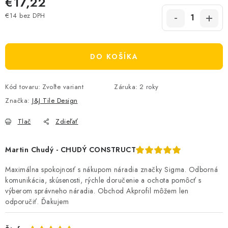
€17,22
€14 bez DPH
Jednotková cena:
DO KOŠÍKA
Kód tovaru:
Zvoľte variant
Záruka
:
2 roky
Značka:
J&J Tile Design
Tlač
Zdieľať
Martin Chudý - CHUDÝ CONSTRUCT
Maximálna spokojnosť s nákupom náradia značky Sigma. Odborná
komunikácia, skúsenosti, rýchle doručenie a ochota pomôcť s
výberom správneho náradia. Obchod Akprofil môžem len
odporučiť. Ďakujem