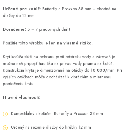
Určené pre kotúč:
Butterfly a Proxxon 38 mm – vhodné na
dlažby do 12 mm
Doručenie:
5 – 7 pracovných dní!!!
Použitie tohto výrobku je
len na vlastné riziko
.
Kryt kotúča slúži na ochranu proti odstreku vody a zároveň je
možné naň pripojiť hadičku na prívod vody priamo na kotúč.
Konštrukcia krytu je dimenzovaná na otáčky do
10 000/min
. Pri
vyšších otáčkach môže dochádzať k vibráciám a miernemu
pootočeniu krytu.
Hlavné vlastnosti:
Kompatibilný s kotúčmi Butterfly a Proxxon 38 mm
Určený na rezanie dlažby do hrúbky 12 mm