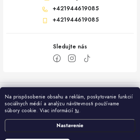
+421944619085
+421944619085
Z
á
p
Na prispôsobenie obsahu a reklám, poskytovanie funkcií
ä
sociálnych médií a analýzu návštevnosti používame
Informácie pre vás
t
súbory cookie. Viac informácií
tu
.
i
Ako nakupovať
Facebook
Nastavenie
e
×
Obchodné podmienky
Potrebujete
AKPROFI