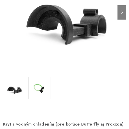
PÁSKY
ODSÁVANIE NA REZANIE A BRÚSENIE OBKLADOV
BUILDAKADÉMIA – Z PRAXE PRE PRAX
PODMIENKY OCHRANY OSOBNÝCH ÚDAJOV
ZNAČKY
Ako nakupovať
Obchodné podmienky
Podmienky ochrany osobných údajov
Hodnotenie obchodu
Kryt s vodným chladením (pre kotúče Butterfly aj Proxxon)