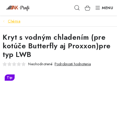
Prejsť
Hľadať
NÁKUPN
na
obsah
KOŠÍK
Chémia
SIGMA
Kryt s vodným chladením (pre
TENAX
kotúče Butterfly aj Proxxon)pre
VŠETKO ČO POTREBUJEŠ
typ LWB
NOVINKY
Neohodnotené
Podrobnosti hodnotenia
SKRYTÉ RIEŠENIA
Tip
NÁRADIE
PROXXON