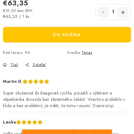
€63,35
€51,50 bez DPH
Jednotková cena:
€63,35 / 1 ks
DO KOŠÍKA
Kód tovaru:
96
Značka:
Tenax
Tlač
Zdieľať
Martin D.
Super zkušenost 👍 Reagovali rychle, poradili s výběrem a
objednávka dorazila bez zbytečného čekání. Všechno proběhlo v
klidu a bez problémů. Je vidět, že tomu rozumí. Doporučuji.
Lenka
Veľká spokojnosť s nákupom. Oceňujem hlavne rýchlu reakciu,