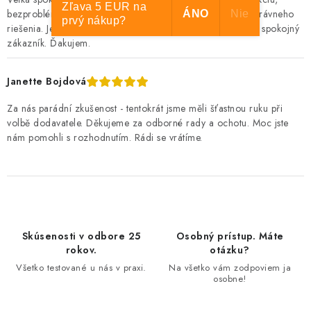
Zľava 5 EUR na
bezproblémové doručenie a ochotu pomôcť s výberom správneho
ÁNO
Nie
prvý nákup?
riešenia. Je vidieť, že to robia s láskou. Priorita pre nich je spokojný
zákazník. Ďakujem.
Janette Bojdová
Za nás parádní zkušenost - tentokrát jsme měli šťastnou ruku při
volbě dodavatele. Děkujeme za odborné rady a ochotu. Moc jste
nám pomohli s rozhodnutím. Rádi se vrátíme.
Skúsenosti v odbore 25
Osobný prístup. Máte
rokov.
otázku?
Všetko testované u nás v praxi.
Na všetko vám zodpoviem ja
osobne!