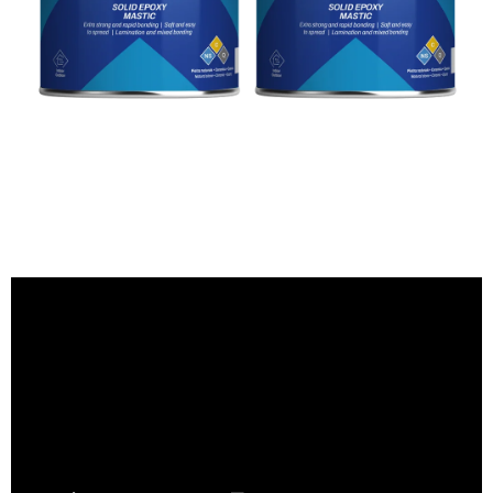
PÁSKY
ODSÁVANIE NA REZANIE A BRÚSENIE OBKLADOV
BUILDAKADÉMIA – Z PRAXE PRE PRAX
PODMIENKY OCHRANY OSOBNÝCH ÚDAJOV
ZNAČKY
Ako nakupovať
Obchodné podmienky
Podmienky ochrany osobných údajov
Hodnotenie obchodu