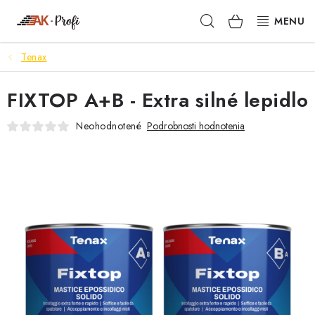
Prejsť
Hľadať
NÁKUPN
na
obsah
KOŠÍK
Tenax
SIGMA
FIXTOP A+B - Extra silné lepidlo
TENAX
Neohodnotené
Podrobnosti hodnotenia
VŠETKO ČO POTREBUJEŠ
NOVINKY
SKRYTÉ RIEŠENIA
NÁRADIE
PROXXON