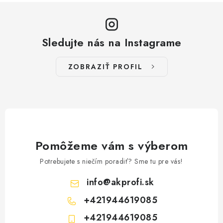
á
d
a
Sledujte nás na Instagrame
c
i
ZOBRAZIŤ PROFIL
e
p
r
v
k
y
Pomôžeme vám s výberom
v
Potrebujete s niečím poradiť? Sme tu pre vás!
ý
p
info
@
akprofi.sk
i
+421944619085
s
u
+421944619085