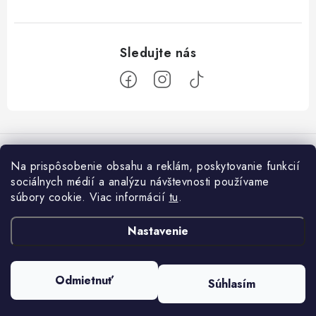
Z
á
p
Na prispôsobenie obsahu a reklám, poskytovanie funkcií
ä
sociálnych médií a analýzu návštevnosti používame
Informácie pre vás
t
súbory cookie. Viac informácií
tu
.
i
Ako nakupovať
Facebook
Nastavenie
e
×
Obchodné podmienky
Potrebujete
Podmienky ochrany osobných údajov
poradiť?
Odmietnuť
Súhlasím
Copyright 2026
AKPROFI
. Všetky práva vyhradené.
Upraviť nastavenie cookies
Hodnotenie obchodu
Vytvoril Shoptet