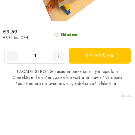
€9,59
Skladom
€7,80 bez DPH
DO KOŠÍKA
FACADE STRONG Fasádna páska so silným lepidlom
Charakteristika veľmi vysoká lepivosť a priľnavosť vyrobená
špeciálne pre nerovné povrchy odolná voči vlhkosti a...
Kód:
262
O
v
l