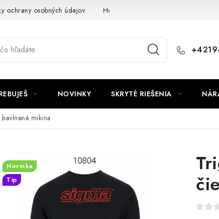
y ochrany osobných údajov
Hodnotenie obchodu
+4219
REBUJEŠ
NOVINKY
SKRYTÉ RIEŠENIA
NÁR
 bavlnená mikina
Tr
Novinka
či
Tip