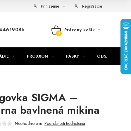
Prihlásenie
Registrácia
44619085
Prázdny košík
NÁKUPNÝ
KOŠÍK
ADIE
PROXXON
PÁSKY
ODSÁVANIE NA
igovka SIGMA –
erna bavlnená mikina
Neohodnotené
Podrobnosti hodnotenia