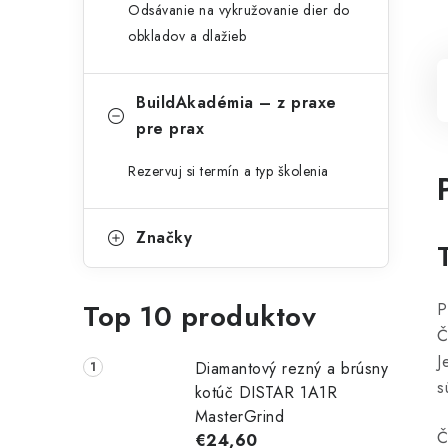
Odsávanie na vykružovanie dier do
obkladov a dlažieb
BuildAkadémia – z praxe
pre prax
Rezervuj si termín a typ školenia
Značky
Top 10 produktov
P
Č
J
Diamantový rezný a brúsny
s
kotúč DISTAR 1A1R
MasterGrind
Č
€24,60