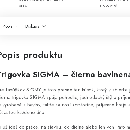
Všetko testované u nás v
Na všetko vám z
praxi.
ja osobne!
Popis
Diskusia
Popis produktu
Trigovka SIGMA – čierna bavlnen
re fanúšikov SIGMY je toto presne ten kúsok, ktorý v zbierk
ierna trigovka SIGMA spája pohodlie, jednoduchý štýl a príje
e vyrobená z bavlny, takže sa nosí komfortne, príjemne hreje 
účasťou každého dňa.
i už ideš do práce, na stavbu, do dielne alebo len von, táto m