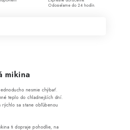
odpoviem
Expresné doručenie.
Odosielame do 24 hodín.
á mikina
e jednoducho nesmie chýbať.
mné teplo do chladnejších dní.
a rýchlo sa stane obľúbenou
ikina ti dopraje pohodlie, na