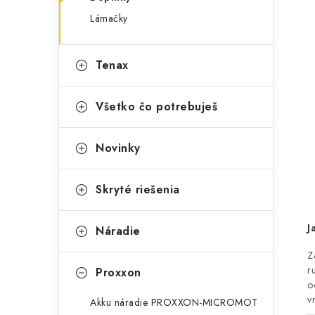
g
ý
Lámačky
ó
p
r
Tenax
a
i
e
n
Všetko čo potrebuješ
e
Novinky
l
Skryté riešenia
J
Náradie
Z
r
Proxxon
o
v
Akku náradie PROXXON-MICROMOT