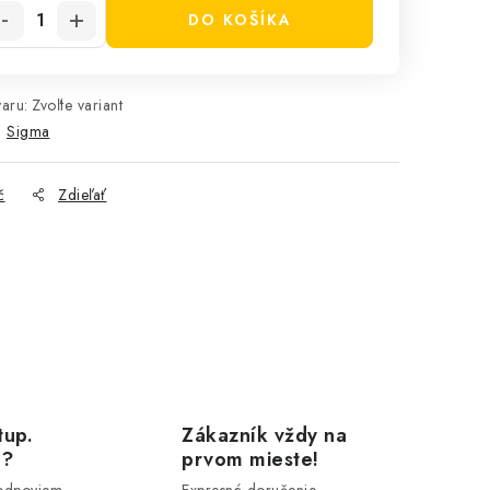
DO KOŠÍKA
aru:
Zvoľte variant
:
Sigma
č
Zdieľať
tup.
Zákazník vždy na
u?
prvom mieste!