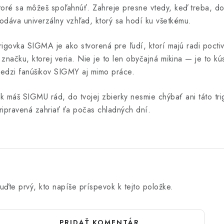
toré sa môžeš spoľahnúť. Zahreje presne vtedy, keď treba, dob
odáva univerzálny vzhľad, ktorý sa hodí ku všetkému.
rigovka SIGMA je ako stvorená pre ľudí, ktorí majú radi poct
 značku, ktorej veria. Nie je to len obyčajná mikina — je to kú
edzi fanúšikov SIGMY aj mimo práce.
k máš SIGMU rád, do tvojej zbierky nesmie chýbať ani táto tri
ripravená zahriať ťa počas chladných dní.
uďte prvý, kto napíše príspevok k tejto položke.
PRIDAŤ KOMENTÁR