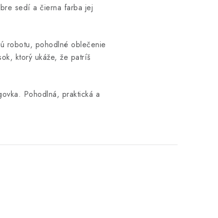
re sedí a čierna farba jej
ivú robotu, pohodlné oblečenie
sok, ktorý ukáže, že patríš
govka. Pohodlná, praktická a