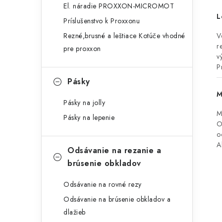
El. náradie PROXXON-MICROMOT
L
Príslušenstvo k Proxxonu
Rezné,brusné a leštiace Kotúče vhodné
V
r
pre proxxon
v
P
Pásky
M
Pásky na jolly
M
Pásky na lepenie
O
o
A
Odsávanie na rezanie a
brúsenie obkladov
Odsávanie na rovné rezy
Odsávanie na brúsenie obkladov a
dlažieb