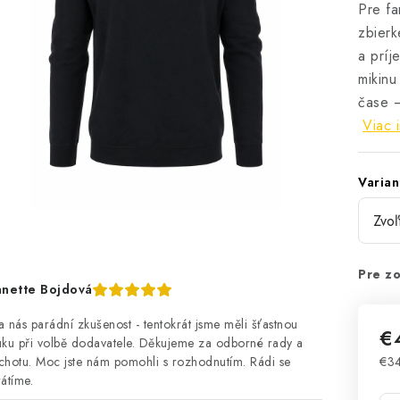
Pre fa
zbierk
a príj
mikinu
čase —
Viac 
Varian
Pre zo
anette Bojdová
a nás parádní zkušenost - tentokrát jsme měli šťastnou
€
uku při volbě dodavatele. Děkujeme za odborné rady a
chotu. Moc jste nám pomohli s rozhodnutím. Rádi se
€34
Jed
rátíme.