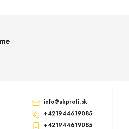
ame
info
@
akprofi.sk
+421944619085
!
+421944619085