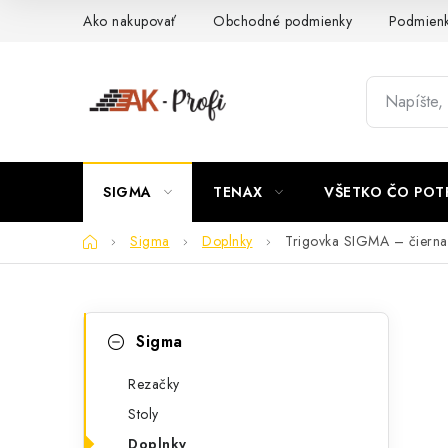
Prejsť
Ako nakupovať
Obchodné podmienky
Podmienk
na
obsah
SIGMA
TENAX
VŠETKO ČO POT
Domov
Sigma
Doplnky
Trigovka SIGMA – čierna
B
K
Preskočiť
Sigma
kategórie
a
o
t
Rezačky
č
Stoly
e
n
Doplnky