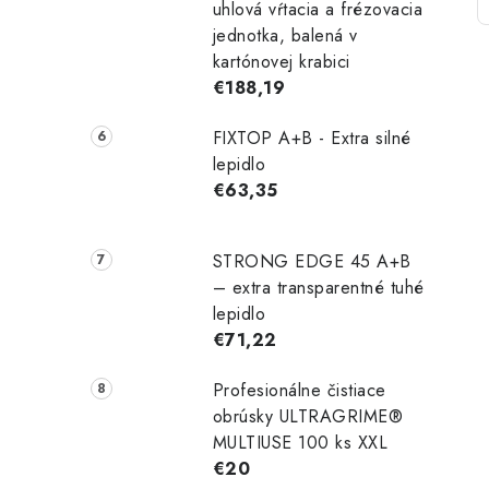
uhlová vŕtacia a frézovacia
jednotka, balená v
kartónovej krabici
€188,19
FIXTOP A+B - Extra silné
lepidlo
€63,35
STRONG EDGE 45 A+B
– extra transparentné tuhé
lepidlo
€71,22
Profesionálne čistiace
obrúsky ULTRAGRIME®
MULTIUSE 100 ks XXL
€20