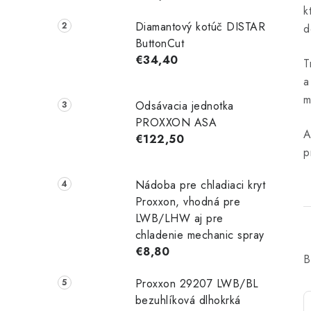
k
Diamantový kotúč DISTAR
d
ButtonCut
€34,40
T
a
m
Odsávacia jednotka
PROXXON ASA
A
€122,50
p
Nádoba pre chladiaci kryt
Proxxon, vhodná pre
LWB/LHW aj pre
chladenie mechanic spray
€8,80
B
Proxxon 29207 LWB/BL
bezuhlíková dlhokrká