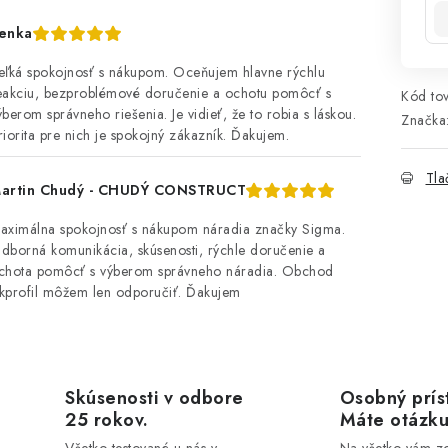
enka
eľká spokojnosť s nákupom. Oceňujem hlavne rýchlu
eakciu, bezproblémové doručenie a ochotu pomôcť s
Kód tov
ýberom správneho riešenia. Je vidieť, že to robia s láskou.
Značka
riorita pre nich je spokojný zákazník. Ďakujem.
Tla
artin Chudý - CHUDÝ CONSTRUCT
aximálna spokojnosť s nákupom náradia značky Sigma.
dborná komunikácia, skúsenosti, rýchle doručenie a
chota pomôcť s výberom správneho náradia. Obchod
kprofil môžem len odporučiť. Ďakujem
Skúsenosti v odbore
Osobný prís
25 rokov.
Máte otázk