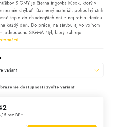
núšikov SIGMY je čierna trigovka kúsok, ktorý v
e nesmie chýbať. Bavlnený materiál, pohodlný strih
emné teplo do chladnejších dní z nej robia ideálnu
 na každý deň. Do práce, na stavbu aj vo voľnom
 jednoducho SIGMA štýl, ktorý zahreje.
informácií
t:
brazenie dostupnosti zvoľte variant
42
,15 bez DPH
notková cena: