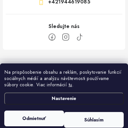
+421944619085
Z
á
p
Na prispôsobenie obsahu a reklám, poskytovanie funkcií
ä
sociálnych médií a analýzu návštevnosti používame
Informácie pre vás
t
súbory cookie. Viac informácií
tu
.
i
Ako nakupovať
Facebook
Nastavenie
e
×
Obchodné podmienky
Potrebujete
Podmienky ochrany osobných údajov
poradiť?
Odmietnuť
Súhlasím
Copyright 2026
AKPROFI
. Všetky práva vyhradené.
Upraviť nastavenie cookies
Hodnotenie obchodu
Vytvoril Shoptet