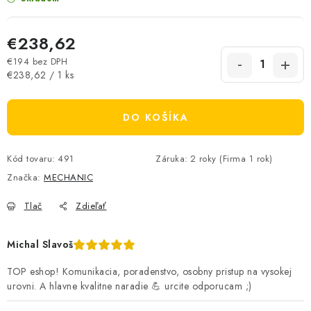
€238,62
€194 bez DPH
Jednotková cena:
€238,62 / 1 ks
DO KOŠÍKA
Kód tovaru:
491
Záruka
:
2 roky (Firma 1 rok)
Značka:
MECHANIC
Tlač
Zdieľať
Michal Slavoš
TOP eshop! Komunikacia, poradenstvo, osobny pristup na vysokej
urovni. A hlavne kvalitne naradie 💪 urcite odporucam ;)