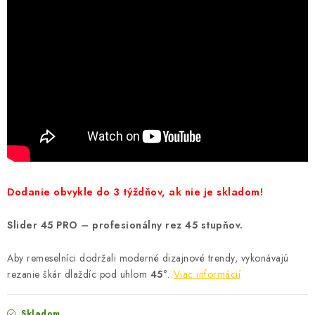
Dodanie obvykle do 3 týždňov, ak nie je skladom!
Slider 45 PRO – profesionálny rez 45 stupňov.
Aby remeselníci dodržali moderné dizajnové trendy, vykonávajú
rezanie škár dlaždíc pod uhlom
45°
.
Viac informácií
Skladom