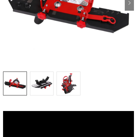
PÁSKY
ODSÁVANIE NA REZANIE A BRÚSENIE OBKLADOV
BUILDAKADÉMIA – Z PRAXE PRE PRAX
PODMIENKY OCHRANY OSOBNÝCH ÚDAJOV
ZNAČKY
Ako nakupovať
Obchodné podmienky
Podmienky ochrany osobných údajov
Hodnotenie obchodu