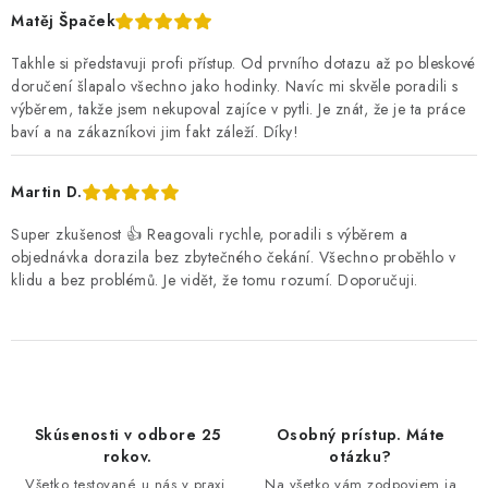
Matěj Špaček
Takhle si představuji profi přístup. Od prvního dotazu až po bleskové
doručení šlapalo všechno jako hodinky. Navíc mi skvěle poradili s
výběrem, takže jsem nekupoval zajíce v pytli. Je znát, že je ta práce
baví a na zákazníkovi jim fakt záleží. Díky!
Martin D.
Super zkušenost 👍 Reagovali rychle, poradili s výběrem a
objednávka dorazila bez zbytečného čekání. Všechno proběhlo v
klidu a bez problémů. Je vidět, že tomu rozumí. Doporučuji.
Skúsenosti v odbore 25
Osobný prístup. Máte
rokov.
otázku?
Všetko testované u nás v praxi.
Na všetko vám zodpoviem ja