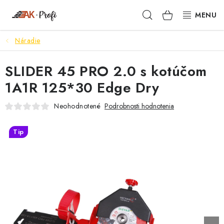
Prejsť
Hľadať
NÁKUPN
na
obsah
KOŠÍK
Náradie
SIGMA
SLIDER 45 PRO 2.0 s kotúčom
TENAX
1A1R 125*30 Edge Dry
VŠETKO ČO POTREBUJEŠ
Neohodnotené
Podrobnosti hodnotenia
NOVINKY
Tip
SKRYTÉ RIEŠENIA
NÁRADIE
PROXXON