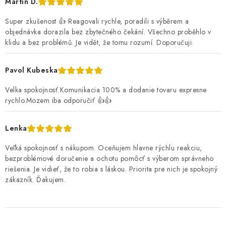
Martin D.
Super zkušenost 👍 Reagovali rychle, poradili s výběrem a
objednávka dorazila bez zbytečného čekání. Všechno proběhlo v
klidu a bez problémů. Je vidět, že tomu rozumí. Doporučuji.
Pavol Kubeska
Velka spokojnosť.Komunikacia 100% a dodanie tovaru expresne
rychlo.Mozem iba odporučiť 👍👍
Lenka
Veľká spokojnosť s nákupom. Oceňujem hlavne rýchlu reakciu,
bezproblémové doručenie a ochotu pomôcť s výberom správneho
riešenia. Je vidieť, že to robia s láskou. Priorita pre nich je spokojný
zákazník. Ďakujem.