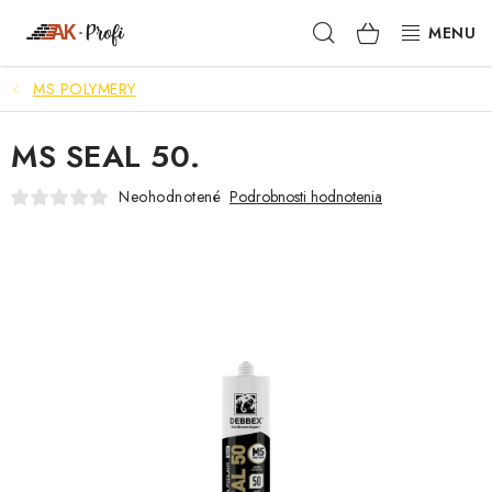
Prejsť
Hľadať
NÁKUPN
na
obsah
KOŠÍK
MS POLYMERY
SIGMA
MS SEAL 50.
TENAX
Neohodnotené
Podrobnosti hodnotenia
VŠETKO ČO POTREBUJEŠ
NOVINKY
SKRYTÉ RIEŠENIA
NÁRADIE
PROXXON