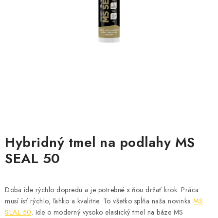
PÁSKY
ODSÁVANIE NA REZANIE A BRÚSENIE OBKLADOV
BUILDAKADÉMIA – Z PRAXE PRE PRAX
PODMIENKY OCHRANY OSOBNÝCH ÚDAJOV
ZNAČKY
Ako nakupovať
Obchodné podmienky
Hybridný tmel na podlahy MS
Podmienky ochrany osobných údajov
Hodnotenie obchodu
SEAL 50
Doba ide rýchlo dopredu a je potrebné s ňou držať krok. Práca
musí ísť rýchlo, ľahko a kvalitne. To všetko spĺňa naša novinka
MS
SEAL 50
. Ide o moderný vysoko elastický tmel na báze MS