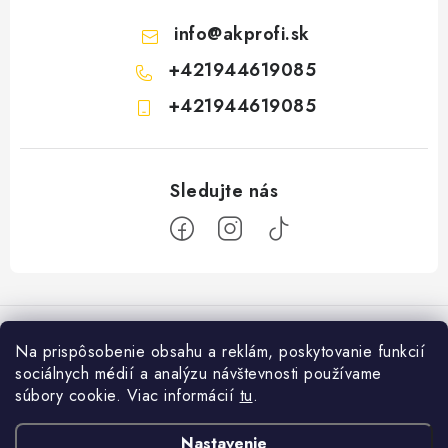
info
@
akprofi.sk
+421944619085
+421944619085
Z
á
p
Na prispôsobenie obsahu a reklám, poskytovanie funkcií
ä
sociálnych médií a analýzu návštevnosti používame
Informácie pre vás
t
súbory cookie. Viac informácií
tu
.
i
Ako nakupovať
Facebook
Nastavenie