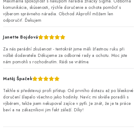
Maximálna spokojnosť s nákupom náradia značky Sigma. Odborná
komunikácia, skúsenosti, rýchle doručenie a ochota pomôcť s
výberom správneho náradia. Obchod Akprofil môžem len
odporučiť. Ďakujem
Janette Bojdová
Za nás parádní zkušenost - tentokrát jsme měli šťastnou ruku při
volbě dodavatele. Děkujeme za odborné rady a ochotu. Moc jste
nám pomohli s rozhodnutím. Rádi se vrátíme.
Matěj Špaček
Takhle si představuji profi přístup. Od prvního dotazu až po bleskové
doručení šlapalo všechno jako hodinky. Navíc mi skvěle poradili s
výběrem, takže jsem nekupoval zajíce v pytli. Je znát, že je ta práce
baví a na zákazníkovi jim fakt záleží. Díky!