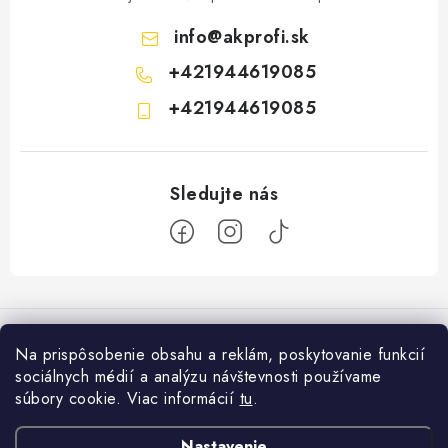
info
@
akprofi.sk
+421944619085
+421944619085
Z
á
p
Na prispôsobenie obsahu a reklám, poskytovanie funkcií
ä
sociálnych médií a analýzu návštevnosti používame
Informácie pre vás
t
súbory cookie. Viac informácií
tu
.
i
Ako nakupovať
Facebook
Nastavenie