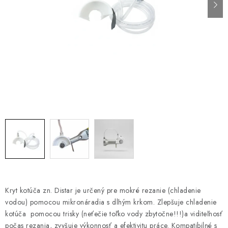
PÁSKY
ODSÁVANIE NA REZANIE A BRÚSENIE OBKLADOV
BUILDAKADÉMIA – Z PRAXE PRE PRAX
PODMIENKY OCHRANY OSOBNÝCH ÚDAJOV
ZNAČKY
Ako nakupovať
Obchodné podmienky
Podmienky ochrany osobných údajov
Hodnotenie obchodu
Kryt kotúča zn. Distar je určený pre mokré rezanie (chladenie
vodou) pomocou mikronáradia s dlhým krkom. Zlepšuje chladenie
kotúča pomocou trisky (neťečie toľko vody zbytočne!!!)a viditeľnosť
počas rezania, zvyšuje výkonnosť a efektivitu práce. Kompatibilné s