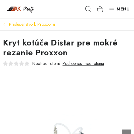
Prejsť
Hľadať
NÁKUPN
na
obsah
KOŠÍK
Príslušenstvo k Proxxonu
SIGMA
Kryt kotúča Distar pre mokré
TENAX
rezanie Proxxon
VŠETKO ČO POTREBUJEŠ
Neohodnotené
Podrobnosti hodnotenia
NOVINKY
SKRYTÉ RIEŠENIA
NÁRADIE
PROXXON