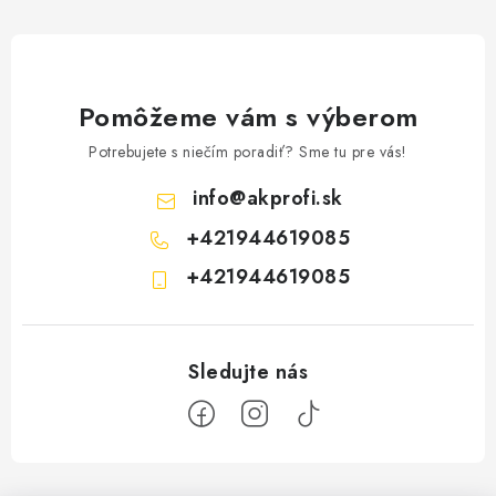
PÁSKY
ODSÁVANIE NA REZANIE A BRÚSENIE OBKLADOV
Pomôžeme vám s výberom
BUILDAKADÉMIA – Z PRAXE PRE PRAX
Potrebujete s niečím poradiť? Sme tu pre vás!
PODMIENKY OCHRANY OSOBNÝCH ÚDAJOV
info
@
akprofi.sk
ZNAČKY
+421944619085
+421944619085
Ako nakupovať
Obchodné podmienky
Podmienky ochrany osobných údajov
Hodnotenie obchodu
Z