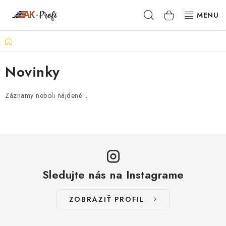
Prejsť
Hľadať
NÁKUPN
na
obsah
KOŠÍK
Domov
SIGMA
Novinky
TENAX
Záznamy neboli nájdené...
VŠETKO ČO POTREBUJEŠ
NOVINKY
SKRYTÉ RIEŠENIA
Sledujte nás na Instagrame
NÁRADIE
ZOBRAZIŤ PROFIL
PROXXON